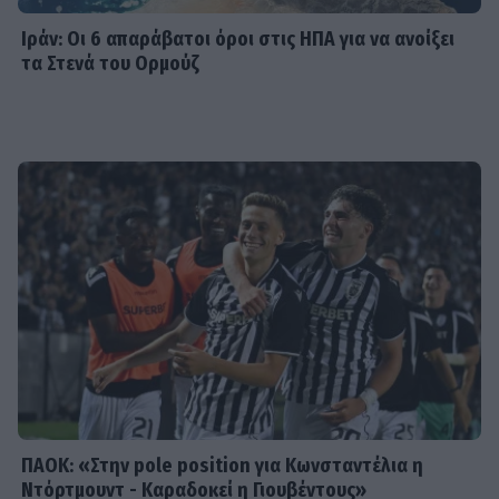
Ιράν: Οι 6 απαράβατοι όροι στις ΗΠΑ για να ανοίξει
τα Στενά του Ορμούζ
SHOWBIZ
Η άγνωστη ιστορία πίσω από την
τολμηρή σκηνή της Ζωής Λάσκαρη
και του Αλέκου Αλεξανδράκη
MEDIA
Δύο μαύρα πουκάμισα spoiler: Η
άφιξη της Μαρκέλλας φέρνει κι ένα
θαμμένο μυστικό από την Κρήτη
ΠΑΟΚ: «Στην pole position για Κωνσταντέλια η
Ντόρτμουντ - Καραδοκεί η Γιουβέντους»