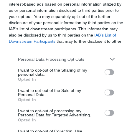
interest-based ads based on personal information utilized by
us or personal information disclosed to third parties prior to
your opt-out. You may separately opt-out of the further
disclosure of your personal information by third parties on the
MEDIA
IAB’s list of downstream participants. This information may
Τηλεθέαση – Το Σόι σου: «Σαρώνει»
also be disclosed by us to third parties on the
IAB’s List of
ακόμη και στις επαναλήψεις –
Downstream Participants
that may further disclose it to other
Αντίστροφη μέτρηση για τον νέο
third parties.
Τραγωδία στην Πάρο: Ο μπάρμαν του beach bar
κύκλο
βούτηξε για να σώσει τον 4χρονο που πνίγηκε στην
Personal Data Processing Opt Outs
πισίνα
SHOWBIZ
I want to opt-out of the Sharing of my
personal data.
Στον βυθό για μαργαριτάρια η Αθηνά
Opted In
Οικονομάκου και ο Μπρούνο
Τσερέλα - To βίντεο με την
I want to opt-out of the Sale of my
ανακάλυψη
Personal Data.
Opted In
I want to opt-out of processing my
SHOWBIZ
Personal Data for Targeted Advertising.
Ιωάννα Μπούκη: Οι ανέμελες ημέρες
Opted In
του Αυγούστου, τα απίθανα beach
looks & «χρέος» στις κόρες της
I want to opt-out of Collection, Use,