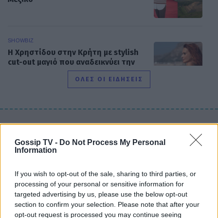
SHOWBIZ
Η Χρηστίδου στην Κρήτη με stylish
cut-out μαγιό που αναδεικνύει την
κομψή & μαυρισμένη σιλουέτα της
ΟΛΕΣ ΟΙ ΕΙΔΗΣΕΙΣ
SHOWBIZ
Βαλαβάνη: Εντυπωσιακή σιλουέτα,
DPG NETWORK
εφαρμοστό σικ φόρεμα και wet look
Gossip TV -
Do Not Process My Personal
- Μαγνήτισε όλα τα βλέμματα
Information
If you wish to opt-out of the sale, sharing to third parties, or
processing of your personal or sensitive information for
SHOWBIZ
targeted advertising by us, please use the below opt-out
Σταματίνα Τσιμτσιλή: Η εξόρμηση
section to confirm your selection. Please note that after your
για ψάρεμα στην Πάρο με τον Θέμη
opt-out request is processed you may continue seeing
Σοφό και τον γιο τους