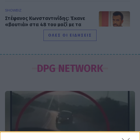
SHOWBIZ
Στέφανος Κωνσταντινίδης: Έκανε
«βουτιά» στα 48 του μαζί με τα
παιδιά του
ΟΛΕΣ ΟΙ ΕΙΔΗΣΕΙΣ
SHOWBIZ
Νατάσα Εξηνταβελώνη: Η πιο
DPG NETWORK
τρυφερή αγκαλιά στη Λίλα
Μπακλέση που μόλις γέννησε
SHOWBIZ
Κωνσταντίνος Αργυρός:
«Μεσοπέλαγα αρμενίζω»