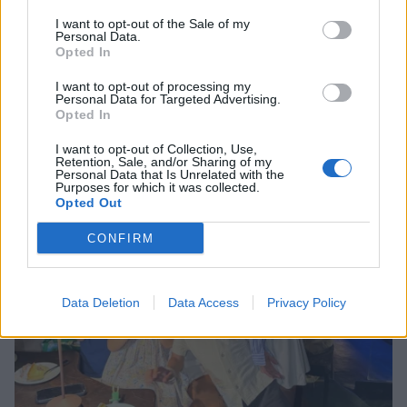
I want to opt-out of the Sale of my
SHOWBIZ
Personal Data.
Οι παικταράδες που δεν έγιναν ποτέ οι θρύλοι που
Ανδρέας Γεωργίου: «Η γέννηση της
Opted In
περιμέναμε
κόρης μου άλλαξε ριζικά τη ζωή μου
και με αναδιαμόρφωσε ως
I want to opt-out of processing my
Personal Data for Targeted Advertising.
άνθρωπο»
Opted In
I want to opt-out of Collection, Use,
Retention, Sale, and/or Sharing of my
GOSSIP SPECIALS
Personal Data that Is Unrelated with the
Δημήτρης Παπαμιχαήλ: Ο έρωτας, οι
Purposes for which it was collected.
Opted Out
ρόλοι και οι πληγές του ανθρώπου
πίσω από τον μεγάλο πρωταγωνιστή
CONFIRM
SHOWBIZ
Data Deletion
Data Access
Privacy Policy
Μάντυ Λάμπου: Πώς είναι και πού
βρίσκεται σήμερα η πρώτη
παρουσιάστρια του «Ok» στο MAD