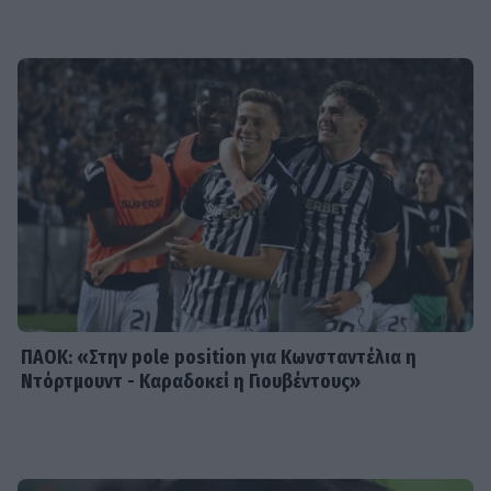
SHOWBIZ
Daphne Lawrence: «Το πρώτο μου
τραγούδι το έγραψα όταν πήγαινα Ε’
Δημοτικού¬
MEDIA
Μπαμπά σ’ αγαπώ - Ελένη Σακκά: Η
Μαίρη δεν λειτουργεί συνειδητά για
να δημιουργεί χάος
ΠΑΟΚ: «Στην pole position για Κωνσταντέλια η
Ντόρτμουντ - Καραδοκεί η Γιουβέντους»