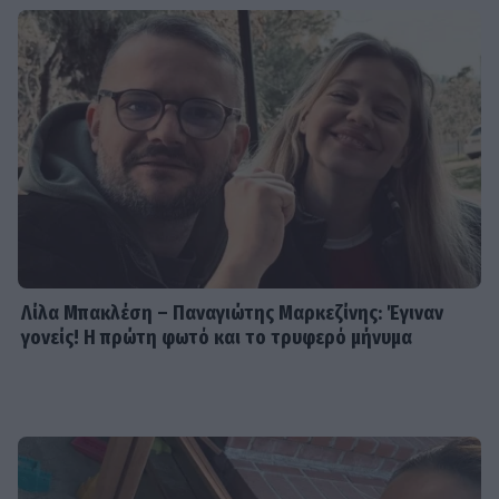
Λίλα Μπακλέση – Παναγιώτης Μαρκεζίνης: Έγιναν
γονείς! Η πρώτη φωτό και το τρυφερό μήνυμα