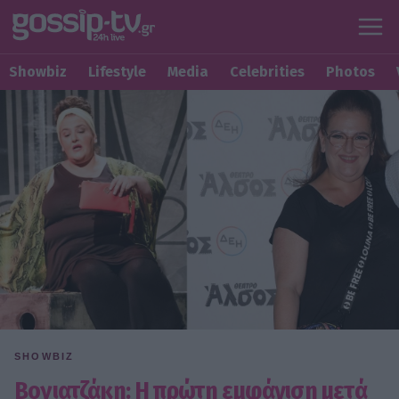
Showbiz
Lifestyle
Media
Celebrities
Photos
SHOWBIZ
Βογιατζάκη: Η πρώτη εμφάνιση μετά