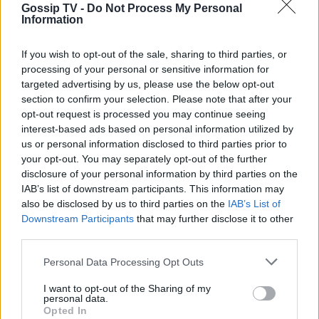
Gossip TV -
Do Not Process My Personal
Information
SHOWBIZ
Τσιτσιπάς και Kristen Thoms: Ο
έρωτας που φέρνει την απόλυτη
If you wish to opt-out of the sale, sharing to third parties, or
ισορροπία στην καριέρα του
processing of your personal or sensitive information for
Σέρρες: «Δεν ήταν μόνο η ταχύτητα» – Η ανάλυση
πρωταθλητή
targeted advertising by us, please use the below opt-out
πραγματογνώμονα για το σφοδρό δυστύχημα
section to confirm your selection. Please note that after your
opt-out request is processed you may continue seeing
interest-based ads based on personal information utilized by
SHOWBIZ
us or personal information disclosed to third parties prior to
Ανδρομάχη: Στο νοσοκομείο με ορό η
your opt-out. You may separately opt-out of the further
γνωστή τραγουδίστρια μετά από
disclosure of your personal information by third parties on the
έντονη αδιαθεσία σε live εμφάνιση
IAB’s list of downstream participants. This information may
also be disclosed by us to third parties on the
IAB’s List of
Downstream Participants
that may further disclose it to other
third parties.
SHOWBIZ
Οικονομάκου - Τσερέλα: Συνεχίζουν
Personal Data Processing Opt Outs
το ταξίδι του μέλιτος στα Μπόρα
Μπόρα - Νέες φωτογραφίες
I want to opt-out of the Sharing of my
personal data.
Opted In