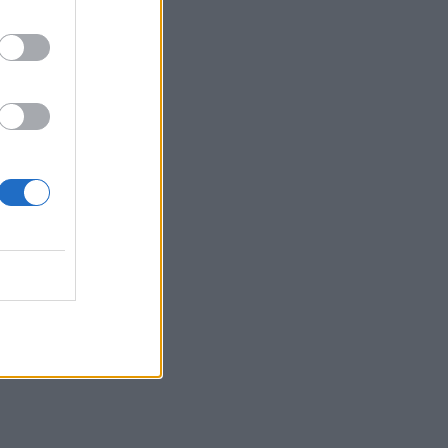
Νόμοι της καρδιάς - Η
συνάντηση Γιλντιρίμ &
Μπορά αποκαλύπτει την
αλήθεια
INSIDE STORIES
Βαριές καμπάνες για 4
συλληφθέντες σε στέκι
παράνομου τζόγου στη
Θεσσαλονίκη
SHOWBIZ
Η «άλλη» Νάουσα της
Σταματίνας Τσιμτσιλή!
Παράδοση, πίστη και
ξεχωριστές στιγμές στην
Πάρο
SHOWBIZ
Γιώργος Παράσχος: Το