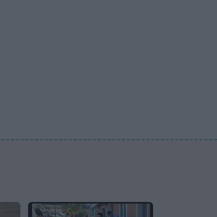
χαμόγελο δύναμης μέσα
από το νοσοκομείο – «Πάμε
για νέα θεραπεία»
SHOWBIZ
Ιταλική φινέτσα για τη
Μαρία Μπεκατώρου! Με το
απόλυτο λευκό σύνολο και
ψάθινο καπέλο στη
Σαρδηνία
MEDIA
Για Σένα: Η Αλεξάνδρα
Κολαΐτη είναι η Μαργαρίτα
που θα ρισκάρει τα πάντα
για τα όνειρά της
SHOWBIZ
Κατερίνα Γερονικολού: Με
κομψό poolside look και με
θέα αξεπέραστη!