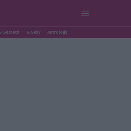
G-Secrets
G-Sexy
Astrology