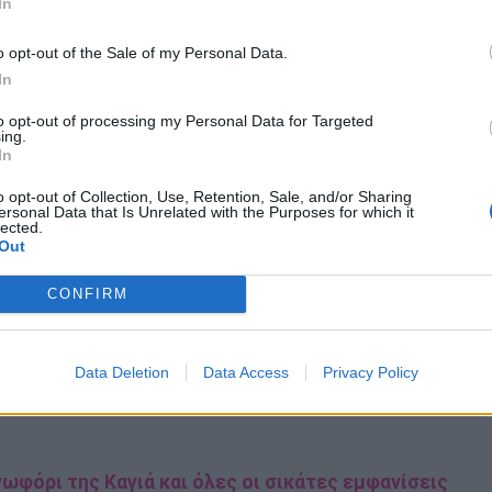
In
o opt-out of the Sale of my Personal Data.
 που έχει στο ενεργητικό του 180 αγώνες στους
In
, και έχει κατακτήσει 18 παγκόσμιους τίτλους με
to opt-out of processing my Personal Data for Targeted
ing.
In
ής είχε αγωνιστεί σε αγώνα kockboxing ήταν τον
o opt-out of Collection, Use, Retention, Sale, and/or Sharing
τον Στιβ Μόξον, ενώ γενικά ο τελευταίος αγώνας του
ersonal Data that Is Unrelated with the Purposes for which it
lected.
Γερμανία στην πυγμαχία.
Out
CONFIRM
m/reel/C4YTp6fM0D1/?
_campaign=loading
Data Deletion
Data Access
Privacy Policy
ωφόρι της Καγιά και όλες οι σικάτες εμφανίσεις