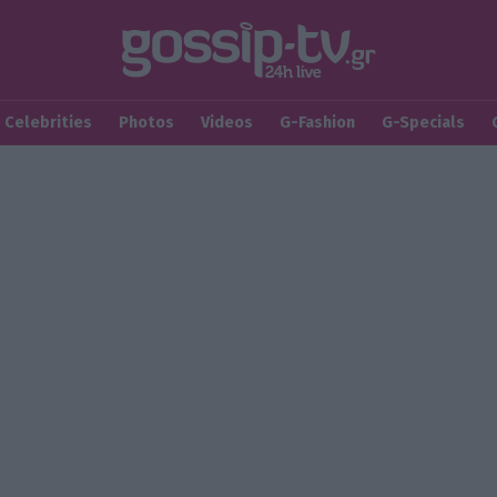
Celebrities
Photos
Videos
G-Fashion
G-Specials