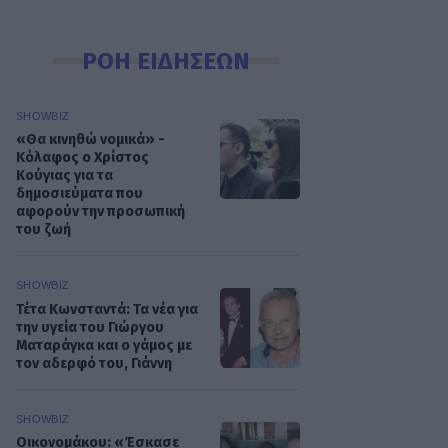
ΡΟΗ ΕΙΔΗΣΕΩΝ
SHOWBIZ
«Θα κινηθώ νομικά» -
Κόλαφος ο Χρίστος
Κούγιας για τα
δημοσιεύματα που
αφορούν την προσωπική
του ζωή
SHOWBIZ
Τέτα Κωνσταντά: Τα νέα για
την υγεία του Γιώργου
Ματαράγκα και ο γάμος με
τον αδερφό του, Γιάννη
SHOWBIZ
Οικονομάκου: «Έσκασε