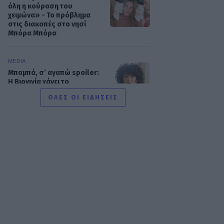
όλη η κούραση του
χειμώνα» - Το πρόβλημα
στις διακοπές στο νησί
Μπόρα Μπόρα
MEDIA
Μπαμπά, σ’ αγαπώ spoiler:
Η Βιργινία χάνει το
νηπιαγωγείο
ΟΛΕΣ ΟΙ ΕΙΔΗΣΕΙΣ
SHOWBIZ
Γιώργος Λιάγκας - «Ο
Τζορτζ Κλούνεϊ της
Ελλάδας…»: Χαμός στα
σχόλια με την ΑΙ φωτό που
πόσταρε
MEDIA
Δυο μαύρα πουκάμισα:
Κυκλοφόρησε το πρώτο