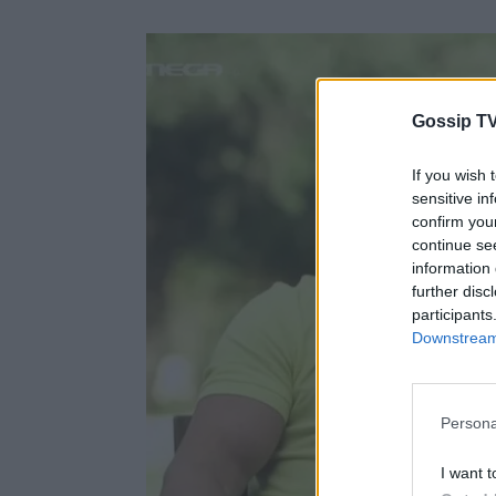
Gossip TV
If you wish 
sensitive in
confirm you
continue se
information 
further disc
participants
Downstream 
Persona
I want t