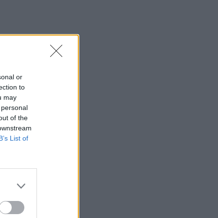
SHOWBIZ
Τσαβαλιά: Κι όμως έχει να
πάει διακοπές από το 2018
– Η αποκάλυψη μέσα από
throwback φωτογραφία
sonal or
SHOWBIZ
ection to
Μαρία Κορινθίου: «Είμαι
ou may
πιο συνειδητοποιημένη από
 personal
ποτέ... Είμαι πια τόσο
out of the
χορτασμένη»
 downstream
B’s List of
SHOWBIZ
Λευκό πουκάμισο και μάξι
φούστα! Η Δανάη Παππά με
το πιο κλασσικό και
αξεπέραστο σύνολο
MEDIA