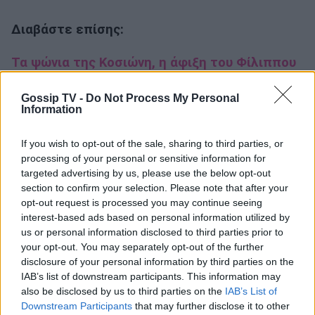
Διαβάστε επίσης:
Τα ψώνια της Κοσιώνη, η άφιξη του Φίλιππου
στην Αθήνα, ο Στάνκογλου & η βραδινή έξοδος
Gossip TV -
Do Not Process My Personal
Σαμπάνη-Σαρρή
Information
Γιώργος Σαμπάνης - Νίκος Μακρόπουλος: Τα
If you wish to opt-out of the sale, sharing to third parties, or
sold out και η δυνατή φιλία τους
processing of your personal or sensitive information for
targeted advertising by us, please use the below opt-out
section to confirm your selection. Please note that after your
Γιώργος Σαμπάνης - Νίκος Μακρόπουλος: Sold
opt-out request is processed you may continue seeing
out πρεμιέρα με λαμπερές παρουσίες
interest-based ads based on personal information utilized by
us or personal information disclosed to third parties prior to
your opt-out. You may separately opt-out of the further
disclosure of your personal information by third parties on the
IAB’s list of downstream participants. This information may
also be disclosed by us to third parties on the
IAB’s List of
Σαν σήμερα
γενέθλια
ηλικία
Downstream Participants
that may further disclose it to other