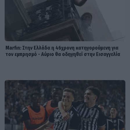
Μπόρα Μπόρα
MEDIA
Μπαμπά, σ’ αγαπώ spoiler: Η Βιργινία
χάνει το νηπιαγωγείο
Marfin: Στην Ελλάδα η 46χρονη κατηγορούμενη για
τον εμπρησμό - Αύριο θα οδηγηθεί στην Εισαγγελία
SHOWBIZ
Γιώργος Λιάγκας - «Ο Τζορτζ Κλούνεϊ
της Ελλάδας…»: Χαμός στα σχόλια με
την ΑΙ φωτό που πόσταρε
MEDIA
Δυο μαύρα πουκάμισα: Κυκλοφόρησε
το πρώτο trailer της νέας
δραματικής σειράς του MEGA