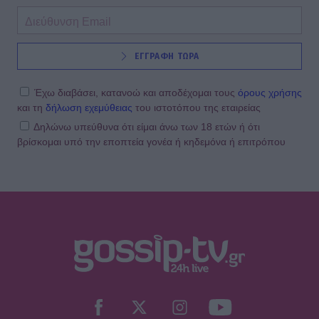
ΕΓΓΡΑΦΗ ΤΩΡΑ
Έχω διαβάσει, κατανοώ και αποδέχομαι τους
όρους χρήσης
και τη
δήλωση εχεμύθειας
του ιστοτόπου της εταιρείας
Δηλώνω υπεύθυνα ότι είμαι άνω των 18 ετών ή ότι
βρίσκομαι υπό την εποπτεία γονέα ή κηδεμόνα ή επιτρόπου