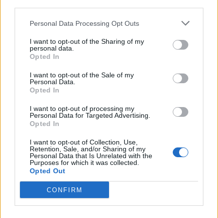
third parties.
βιογραφικό
τραγουδιστής
Personal Data Processing Opt Outs
Ιωάννα Σαρρή
I want to opt-out of the Sharing of my
personal data.
Opted In
I want to opt-out of the Sale of my
Personal Data.
ΡΟΗ ΕΙΔΗΣΕΩΝ
Opted In
I want to opt-out of processing my
Personal Data for Targeted Advertising.
MEDIA
Opted In
Σταματίνα Τσιμτσιλή: «Πρέπει να
αφουγκράζεσαι τι θέλουν και τι
I want to opt-out of Collection, Use,
ψάχνουν οι τηλεθεατές»
Retention, Sale, and/or Sharing of my
Personal Data that Is Unrelated with the
Purposes for which it was collected.
Opted Out
MEDIA
CONFIRM
Αντώνιος και Κλεοπάτρα: Αυτοτελή
επεισόδια και guest εμφανίσεις!