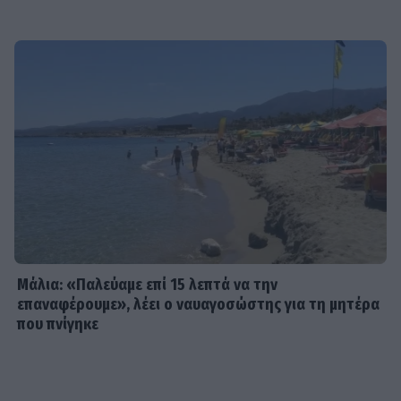
και Άννη Θεοχάρη επιστρέφουν
SHOWBIZ
Από Κεφαλονιά... Σαντορίνη! Η φωτό
της Καλομοίρας με την οικογένειά
της
SHOWBIZ
«Τον είδα μπροστά μου, λαμπερό…»
- Πώς η Αγγελική Ηλιάδη είδε τον
Χριστό και έζησε το θαύμα
Μάλια: «Παλεύαμε επί 15 λεπτά να την
επαναφέρουμε», λέει ο ναυαγοσώστης για τη μητέρα
που πνίγηκε
SHOWBIZ
Ξέσπασε η Ναταλί Κάκκαβα: «Πόσο
ενοχλητικοί μπορείτε να γίνετε;»