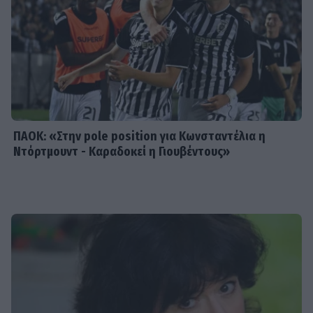
MEDIA
Μπαμπά σ’ αγαπώ - Ελένη Σακκά: Η
Μαίρη δεν λειτουργεί συνειδητά για
να δημιουργεί χάος
ΠΑΟΚ: «Στην pole position για Κωνσταντέλια η
Ντόρτμουντ - Καραδοκεί η Γιουβέντους»