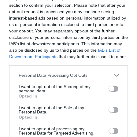
section to confirm your selection. Please note that after your
opt-out request is processed you may continue seeing
GOSSIP SPECIALS
interest-based ads based on personal information utilized by
Δημήτρης Παπαμιχαήλ: Ο έρωτας, οι
us or personal information disclosed to third parties prior to
ρόλοι και οι πληγές του ανθρώπου
your opt-out. You may separately opt-out of the further
πίσω από τον μεγάλο πρωταγωνιστή
disclosure of your personal information by third parties on the
IAB’s list of downstream participants. This information may
also be disclosed by us to third parties on the
IAB’s List of
Downstream Participants
that may further disclose it to other
SHOWBIZ
third parties.
Μάντυ Λάμπου: Πώς είναι και πού
βρίσκεται σήμερα η πρώτη
Personal Data Processing Opt Outs
παρουσιάστρια του «Ok» στο MAD
I want to opt-out of the Sharing of my
personal data.
Opted In
SHOWBIZ
I want to opt-out of the Sale of my
Ο «ροκ σταρ» Φίλιππος Μιχόπουλος έγινε 44: Το
Personal Data.
Ρίκα Διαλυνά: Η διεθνής Ελληνίδα
Opted In
ποστ της Ευριπίδου και η φωτογραφία με τα παιδιά
που κατέκτησε τα πλατό, τα
τους
καλλιστεία και τις καρδιές μας
I want to opt-out of processing my
Personal Data for Targeted Advertising.