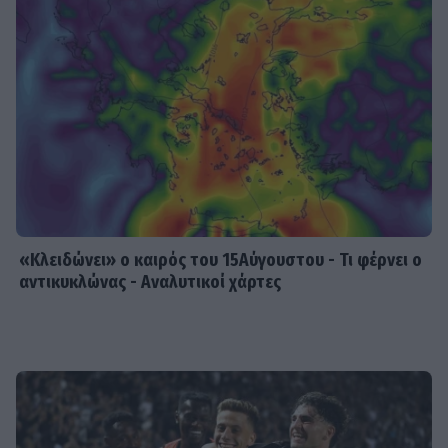
HOLLYWOOD
Σακίρα: Αυτές είναι οι 7 τροφές που
την κρατούν «αγέραστη» στα 49
της
SHOWBIZ
Χριστίνα Τσάφου: «Η Μαριλού θα
είναι πάντα οικογένειά μου»
«Κλειδώνει» ο καιρός του 15Αύγουστου - Τι φέρνει ο
αντικυκλώνας - Αναλυτικοί χάρτες
SHOWBIZ
Daphne Lawrence: «Το πρώτο μου
τραγούδι το έγραψα όταν πήγαινα Ε’
Δημοτικού¬