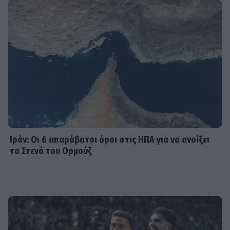
SHOWBIZ
Κωνσταντίνα Μπεκιάρη: Το
διαφορετικό καλοκαίρι με τον γιο
της και το road trip που θα
θυμούνται
SHOWBIZ
22 χρόνια χωρίς τον Δημήτρη
Παπαμιχαήλ – Το αφιέρωμα της
Finos Film στον αξέχαστο ηθοποιό
Ιράν: Οι 6 απαράβατοι όροι στις ΗΠΑ για να ανοίξει
τα Στενά του Ορμούζ
SHOWBIZ
«Ένα διαφορετικό καλοκαίρι»,
γράφει ο Σάκης Κατσούλης-Η
απίθανη φωτογραφία του γιου του
στην παραλία