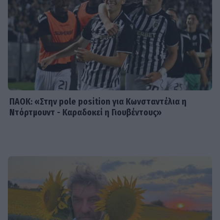
SHOWBIZ
Η Σία Κοσιώνη επενδύει στη
βερμούδα – Η βόλτα στο κέντρο της
πόλης με chic casual look που
ξεχώρισε
ΠΑΟΚ: «Στην pole position για Κωνσταντέλια η
Ντόρτμουντ - Καραδοκεί η Γιουβέντους»