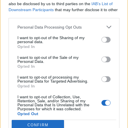
also be disclosed by us to third parties on the
IAB’s List of
πισίνα
Downstream Participants
that may further disclose it to other
SHOWBIZ
third parties.
Λυδία Κονιόρδου: «Δεν νιώθω ότι
έχω κάνει κάποια καριέρα»
Personal Data Processing Opt Outs
I want to opt-out of the Sharing of my
personal data.
Opted In
MEDIA
I want to opt-out of the Sale of my
Για Σένα spoiler: Στους πέντε
Personal Data.
Opted In
δρόμους η Αλίκη - Της γυρίζουν όλοι
την πλάτη
I want to opt-out of processing my
Personal Data for Targeted Advertising.
Opted In
I want to opt-out of Collection, Use,
SHOWBIZ
Retention, Sale, and/or Sharing of my
Η άγνωστη ιστορία πίσω από την
Personal Data that Is Unrelated with the
Οι παικταράδες που δεν έγιναν ποτέ οι θρύλοι που
Purposes for which it was collected.
τολμηρή σκηνή της Ζωής Λάσκαρη
Opted Out
περιμέναμε
και του Αλέκου Αλεξανδράκη
CONFIRM