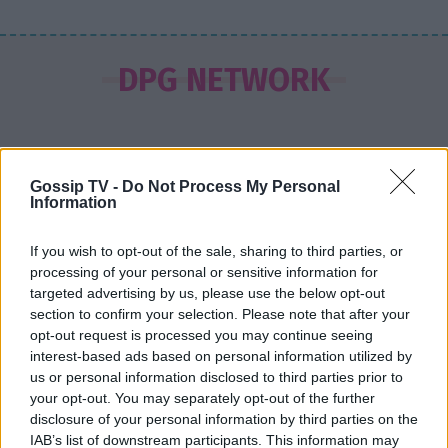
GOSSIP SPECIALS
Σας μοιάζει η Σμαράγδα Καρύδη για
DPG NETWORK
57 ετών; Και όμως! Τόσα κεράκια θα
έχει η τούρτα της σήμερα!
Gossip TV -
Do Not Process My Personal
SHOWBIZ
Information
Καλομοίρα: «Όταν κάνω δίαιτα, το
πρώτο πράγμα που κάνω...» - Δες
If you wish to opt-out of the sale, sharing to third parties, or
αναλυτικά τη συνταγή που
processing of your personal or sensitive information for
μοιράστηκε
targeted advertising by us, please use the below opt-out
section to confirm your selection. Please note that after your
opt-out request is processed you may continue seeing
MEDIA
interest-based ads based on personal information utilized by
Κανακαρά: Τι σημαίνει ο τίτλος της
us or personal information disclosed to third parties prior to
νέας σειράς του Mega - Το ιδιαίτερο
your opt-out. You may separately opt-out of the further
έθιμο της Καρπάθου
disclosure of your personal information by third parties on the
Τραγωδία στην Πάρο: Ο μπάρμαν του beach bar
IAB’s list of downstream participants. This information may
βούτηξε για να σώσει τον 4χρονο που πνίγηκε στην