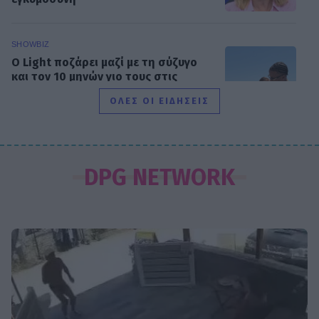
SHOWBIZ
Ο Light ποζάρει μαζί με τη σύζυγο
και τον 10 μηνών γιο τους στις
πρώτες καλοκαιρινές διακοπές τους.
ΟΛΕΣ ΟΙ ΕΙΔΗΣΕΙΣ
SHOWBIZ
Ακύρωσε live εμφάνιση η Ανδρομάχη
DPG NETWORK
λόγω φαρυγγίτιδας - Ζήτησε
συγγνώμη από τους θαυμαστές της
SHOWBIZ
Δανάη Μπάρκα: Η αποστομωτική
απάντηση με χιούμορ για το σχόλιο
περί πλαστικής στο Instagram