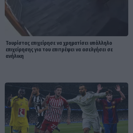
SHOWBIZ
Γιάννης Βαρδής: «Η αγάπη μας είναι
αδιαπραγμάτευτη και μεγαλώνει
κάθε χρόνο. Χρόνια πολλά μπαμπά.».
Τουρίστας επιχείρησε να χρηματίσει υπάλληλο
επιχείρησης για του επιτρέψει να ασελγήσει σε
ανήλικη
MEDIA
Μαριάννα Γεωργαντή: «Καλέ, τι
ωραίος που είναι ο Γιώργος
Φραγκούλης!»
MEDIA
Μάχη για την πρωινή ζώνη τον
Αύγουστο: Οι εκπλήξεις των
καναλιών και τα νούμερα
τηλεθέασης