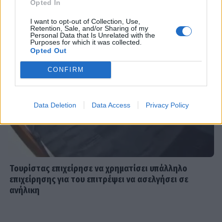
λόγω φαρυγγίτιδας - Ζήτησε
Opted In
συγγνώμη από τους θαυμαστές της
I want to opt-out of Collection, Use,
Retention, Sale, and/or Sharing of my
Personal Data that Is Unrelated with the
Purposes for which it was collected.
Opted Out
SHOWBIZ
Δανάη Μπάρκα: Η αποστομωτική
CONFIRM
απάντηση με χιούμορ για το σχόλιο
περί πλαστικής στο Instagram
Data Deletion
Data Access
Privacy Policy
SHOWBIZ
Γιάννης Βαρδής: «Η αγάπη μας είναι
αδιαπραγμάτευτη και μεγαλώνει
κάθε χρόνο. Χρόνια πολλά μπαμπά.».
Τουρίστας επιχείρησε να χρηματίσει υπάλληλο
επιχείρησης για του επιτρέψει να ασελγήσει σε
ανήλικη
MEDIA
Μαριάννα Γεωργαντή: «Καλέ, τι