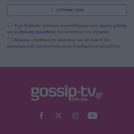
ΕΓΓΡΑΦΗ ΤΩΡΑ
Έχω διαβάσει, κατανοώ και αποδέχομαι τους
όρους χρήσης
και τη
δήλωση εχεμύθειας
του ιστοτόπου της εταιρείας
Δηλώνω υπεύθυνα ότι είμαι άνω των 18 ετών ή ότι
βρίσκομαι υπό την εποπτεία γονέα ή κηδεμόνα ή επιτρόπου