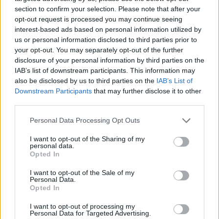
στο «Πρωινό» στο πλευρό του
section to confirm your selection. Please note that after your
Γιώργου Λιάγκα;
opt-out request is processed you may continue seeing
interest-based ads based on personal information utilized by
us or personal information disclosed to third parties prior to
your opt-out. You may separately opt-out of the further
SHOWBIZ
disclosure of your personal information by third parties on the
Μαρία Ηλιάκη: Η προσωπική νίκη
IAB’s list of downstream participants. This information may
στις διακοπές και η μάχη με τη
also be disclosed by us to third parties on the
IAB’s List of
διάσπαση προσοχής μετά την
Downstream Participants
that may further disclose it to other
εγκυμοσύνη
third parties.
Personal Data Processing Opt Outs
SHOWBIZ
Ο Light ποζάρει μαζί με τη σύζυγο
I want to opt-out of the Sharing of my
personal data.
και τον 10 μηνών γιο τους στις
Opted In
πρώτες καλοκαιρινές διακοπές τους.
ΟΛΕΣ ΟΙ ΕΙΔΗΣΕΙΣ
I want to opt-out of the Sale of my
Personal Data.
Opted In
SHOWBIZ
I want to opt-out of processing my
Ακύρωσε live εμφάνιση η Ανδρομάχη
DPG NETWORK
Personal Data for Targeted Advertising.