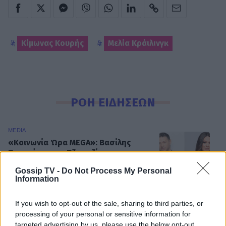
Κίμωνας Κουρής
Μελία Κράιλινγκ
ΡΟΗ ΕΙΔΗΣΕΩΝ
MEDIA
«Κοινωνία Ώρα MEGA»: Βασίλης
Τσεκούρας και Τζωρτζίνα
Μαλλιαρόζη στην πρωινή
Gossip TV -
Do Not Process My Personal
ενημέρωση του σταθμού
Information
If you wish to opt-out of the sale, sharing to third parties, or
MEDIA
processing of your personal or sensitive information for
Γιώτα Κηπουρού: Επιστρέφει τελικά
targeted advertising by us, please use the below opt-out