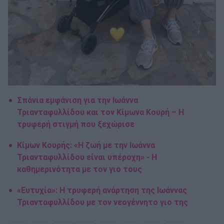
Σπάνια εμφάνιση για την Ιωάννα
Τριανταφυλλίδου και τον Κίμωνα Κουρή – Η
τρυφερή στιγμή που ξεχώρισε
Κίμων Κουρής: «Η ζωή με την Ιωάννα
Τριανταφυλλίδου είναι υπέροχη» - Η
καθημερινότητα με τον γιο τους
«Ευτυχία»: Η τρυφερή ανάρτηση της Ιωάννας
Τριανταφυλλίδου με τον νεογέννητο γιο της