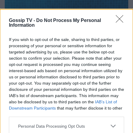
Τσερέλα - To βίντεο με την
ανακάλυψη
Gossip TV -
Do Not Process My Personal
Information
SHOWBIZ
Ιωάννα Μπούκη: Οι ανέμελες ημέρες
του Αυγούστου, τα απίθανα beach
If you wish to opt-out of the sale, sharing to third parties, or
looks & «χρέος» στις κόρες της
processing of your personal or sensitive information for
Τραγωδία στην Πάρο: Ο μπάρμαν του beach bar
targeted advertising by us, please use the below opt-out
βούτηξε για να σώσει τον 4χρονο που πνίγηκε στην
section to confirm your selection. Please note that after your
πισίνα
opt-out request is processed you may continue seeing
SHOWBIZ
interest-based ads based on personal information utilized by
Βαλέρια Χοψονίδου - Αντώνης
us or personal information disclosed to third parties prior to
Βλωτιδέλλης: Βάφτισαν τον γιο τους!
your opt-out. You may separately opt-out of the further
Το όνομα και το πάρτι με φίλους
disclosure of your personal information by third parties on the
IAB’s list of downstream participants. This information may
also be disclosed by us to third parties on the
IAB’s List of
Downstream Participants
that may further disclose it to other
SHOWBIZ
third parties.
Τσουβέλας: Η σχέση με την Εύα και η
Personal Data Processing Opt Outs
δημόσια υπεράσπισή της από τους
haters - «Θα το έκανα 500 φορές»