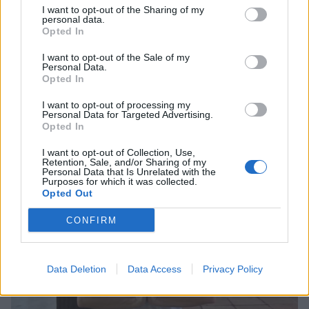
I want to opt-out of the Sharing of my
personal data.
Opted In
I want to opt-out of the Sale of my
SHOWBIZ
Personal Data.
Καληφώνη - Μάστορας: Μαζί στην
Opted In
Οι παικταράδες που δεν έγιναν ποτέ οι θρύλοι που
Πάρο, χωριστά στα social - Οι νέες
περιμέναμε
αναρτήσεις
I want to opt-out of processing my
Personal Data for Targeted Advertising.
Opted In
I want to opt-out of Collection, Use,
SHOWBIZ
Retention, Sale, and/or Sharing of my
Personal Data that Is Unrelated with the
Μελέτης Ηλίας: Τα δέκα χρόνια
Purposes for which it was collected.
ψυχοθεραπείας, τα πρωτοσέλιδα και
Opted Out
ο «τέλειος» γάμος
CONFIRM
GOSSIP SPECIALS
Data Deletion
Data Access
Privacy Policy
Σας μοιάζει η Σμαράγδα Καρύδη για
57 ετών; Και όμως! Τόσα κεράκια θα
έχει η τούρτα της σήμερα!