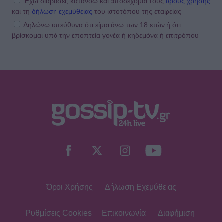
Έχω διαβάσει, κατανοώ και αποδέχομαι τους
όρους χρήσης
και τη
δήλωση εχεμύθειας
του ιστοτόπου της εταιρείας
Δηλώνω υπεύθυνα ότι είμαι άνω των 18 ετών ή ότι
βρίσκομαι υπό την εποπτεία γονέα ή κηδεμόνα ή επιτρόπου
Όροι Χρήσης
Δήλωση Εχεμύθειας
Ρυθμίσεις Cookies
Επικοινωνία
Διαφήμιση