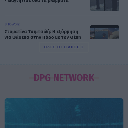
- Μαγνήτισε όλα τα βλέμματα
SHOWBIZ
Σταματίνα Τσιμτσιλή: Η εξόρμηση
για ψάρεμα στην Πάρο με τον Θέμη
Σοφό και τον γιο τους
ΟΛΕΣ ΟΙ ΕΙΔΗΣΕΙΣ
MEDIA
Τηλεθέαση – Το Σόι σου: «Σαρώνει»
DPG NETWORK
ακόμη και στις επαναλήψεις –
Αντίστροφη μέτρηση για τον νέο
κύκλο
SHOWBIZ
Στον βυθό για μαργαριτάρια η Αθηνά
Οικονομάκου και ο Μπρούνο