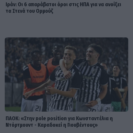
Ιράν: Οι 6 απαράβατοι όροι στις ΗΠΑ για να ανοίξει
τα Στενά του Ορμούζ
SHOWBIZ
Βανέσα Αδαμοπούλου: «Η φήμη
χρειάζεται σιωπή»
MEDIA
Κρίνο και Αγκάθι Spoiler: Η νύφη-
δολοφόνος! Το νυφικό με το
κρυμμένο μαχαίρι και η αιματηρή
εκδίκηση
ΠΑΟΚ: «Στην pole position για Κωνσταντέλια η
Ντόρτμουντ - Καραδοκεί η Γιουβέντους»