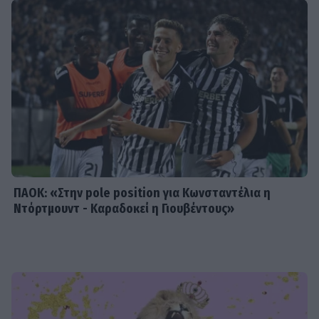
αδελφού του και ο δυνατός τους
δεσμός
SHOWBIZ
Άννα Βίσση: Άκουσε Τσιτσάνη από
μπάντα δρόμου στο Φισκάρδο
ΠΑΟΚ: «Στην pole position για Κωνσταντέλια η
Ντόρτμουντ - Καραδοκεί η Γιουβέντους»