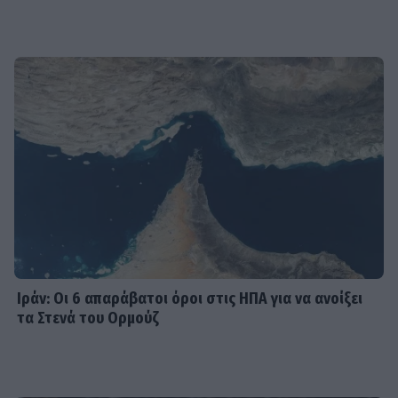
τσάντα από φύλλα που θα ζηλέψεις
SHOWBIZ
Summer vibes για τη Δανάη Μπάρκα
– Το πολύχρωμο look που ξεχώρισε
σε καλοκαιρινό πάρτι
SHOWBIZ
Η Βάλια Χατζηθεοδώρου μαγνητίζει
τα βλέμματα με τις καλοκαιρινές της
πόζες στο νησί των ανέμων
Ιράν: Οι 6 απαράβατοι όροι στις ΗΠΑ για να ανοίξει
τα Στενά του Ορμούζ
SHOWBIZ
Γιάννης Τσιμιτσέλης:Η συγκινητική
ανάρτηση για τα γενέθλια του