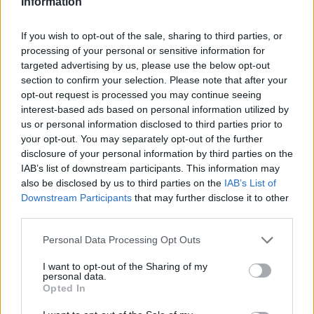
Information
ηλιοβασίλεμα» - Η Καινούργιου με
σικ λευκό φόρεμα αγκαλιά με την
ΟΛΕΣ ΟΙ ΕΙΔΗΣΕΙΣ
κόρη της
If you wish to opt-out of the sale, sharing to third parties, or
processing of your personal or sensitive information for
targeted advertising by us, please use the below opt-out
SHOWBIZ
section to confirm your selection. Please note that after your
Κωνσταντίνα Μπεκιάρη: Το
DPG NETWORK
opt-out request is processed you may continue seeing
διαφορετικό καλοκαίρι με τον γιο
interest-based ads based on personal information utilized by
της και το road trip που θα
us or personal information disclosed to third parties prior to
θυμούνται
your opt-out. You may separately opt-out of the further
disclosure of your personal information by third parties on the
IAB’s list of downstream participants. This information may
SHOWBIZ
also be disclosed by us to third parties on the
IAB’s List of
22 χρόνια χωρίς τον Δημήτρη
Downstream Participants
that may further disclose it to other
Παπαμιχαήλ – Το αφιέρωμα της
third parties.
Finos Film στον αξέχαστο ηθοποιό
Personal Data Processing Opt Outs
I want to opt-out of the Sharing of my
personal data.
SHOWBIZ
Opted In
«Ένα διαφορετικό καλοκαίρι»,