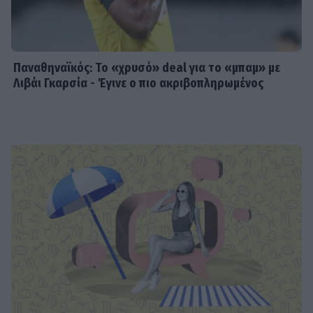
Παναθηναϊκός: Το «χρυσό» deal για το «μπαμ» με
Λιβάι Γκαρσία - Έγινε ο πιο ακριβοπληρωμένος