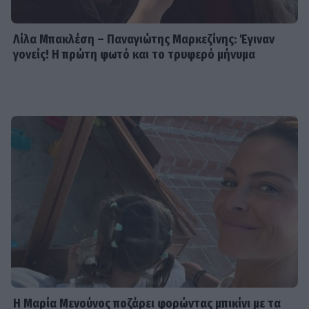
Λίλα Μπακλέση – Παναγιώτης Μαρκεζίνης: Έγιναν
γονείς! Η πρώτη φωτό και το τρυφερό μήνυμα
Η Μαρία Μενούνος ποζάρει φορώντας μπικίνι με τα