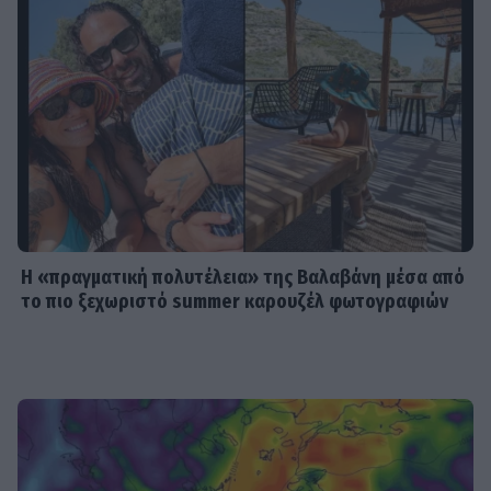
Έλλη Κασόλη: «Έχω τη φιλοσοφία
του «στρατιώτη»
MEDIA
Για Σένα: Γνωρίστε την οικογένεια
Ηλιάδη – Εκεί όπου οι πιο δυνατοί
δεσμοί δοκιμάζονται περισσότερο
Η «πραγματική πολυτέλεια» της Βαλαβάνη μέσα από
το πιο ξεχωριστό summer καρουζέλ φωτογραφιών
SHOWBIZ
Λίλα Μπακλέση – Παναγιώτης
Μαρκεζίνης: Έγιναν γονείς! Η πρώτη
φωτό και το τρυφερό μήνυμα
SHOWBIZ