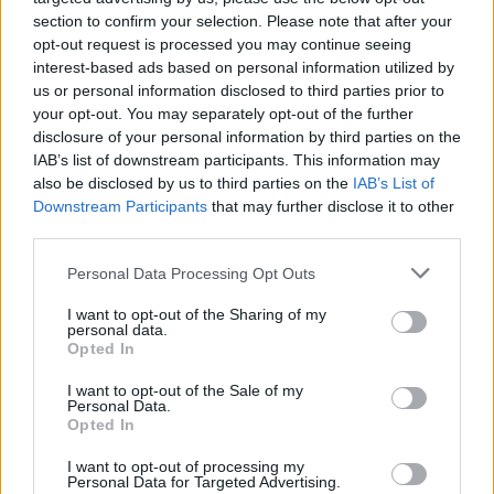
SHOWBIZ
section to confirm your selection. Please note that after your
Οικονομάκου - Τσερέλα: Συνεχίζουν
opt-out request is processed you may continue seeing
το ταξίδι του μέλιτος στα Μπόρα
interest-based ads based on personal information utilized by
Μπόρα - Νέες φωτογραφίες
us or personal information disclosed to third parties prior to
your opt-out. You may separately opt-out of the further
disclosure of your personal information by third parties on the
IAB’s list of downstream participants. This information may
SHOWBIZ
also be disclosed by us to third parties on the
IAB’s List of
Ανδρέας Γεωργίου: «Η γέννηση της
Downstream Participants
that may further disclose it to other
κόρης μου άλλαξε ριζικά τη ζωή μου
third parties.
και με αναδιαμόρφωσε ως
άνθρωπο»
Personal Data Processing Opt Outs
I want to opt-out of the Sharing of my
personal data.
GOSSIP SPECIALS
Opted In
Δημήτρης Παπαμιχαήλ: Ο έρωτας, οι
ρόλοι και οι πληγές του ανθρώπου
I want to opt-out of the Sale of my
πίσω από τον μεγάλο πρωταγωνιστή
Personal Data.
ΟΛΕΣ ΟΙ ΕΙΔΗΣΕΙΣ
Opted In
I want to opt-out of processing my
Personal Data for Targeted Advertising.