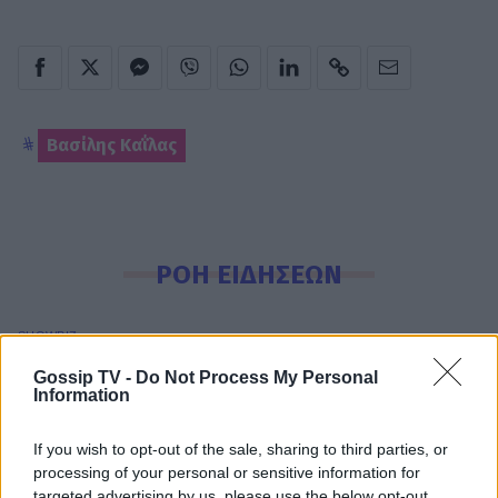
Βασίλης Καΐλας
ΡΟΗ ΕΙΔΗΣΕΩΝ
SHOWBIZ
Ανδρομάχη: Στο νοσοκομείο με ορό η
Gossip TV -
Do Not Process My Personal
γνωστή τραγουδίστρια μετά από
Information
έντονη αδιαθεσία σε live εμφάνιση
If you wish to opt-out of the sale, sharing to third parties, or
processing of your personal or sensitive information for
targeted advertising by us, please use the below opt-out