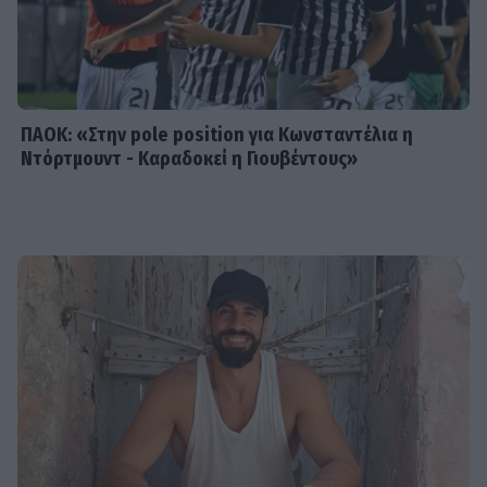
«Μια γοργόνα στην Κρήτη» -
Αποθεώθηκε η Παπουτσάκη!
Μαγνήτισε τα βλέμματα με το
καλλίγραμμο κορμί της
ΠΑΟΚ: «Στην pole position για Κωνσταντέλια η
Ντόρτμουντ - Καραδοκεί η Γιουβέντους»