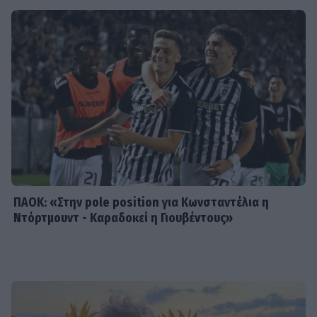
εποχή που ντροπιάζει το ανθρώπινο
πλάσμα»
SHOWBIZ
Μαρία Ηλιάκη: Το makeup των
διακοπών, η αμφιβολία & η
αντίδραση στην απάντηση του
Στέλιου Μανουσάκη
ΠΑΟΚ: «Στην pole position για Κωνσταντέλια η
Ντόρτμουντ - Καραδοκεί η Γιουβέντους»