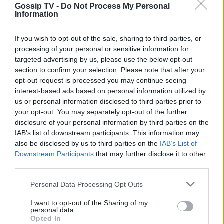
Gossip TV -
Do Not Process My Personal
δημόσια υπεράσπισή της από τους
Information
haters - «Θα το έκανα 500 φορές»
Τραγωδία στην Πάρο: Ο μπάρμαν του beach bar
βούτηξε για να σώσει τον 4χρονο που πνίγηκε στην
If you wish to opt-out of the sale, sharing to third parties, or
πισίνα
processing of your personal or sensitive information for
targeted advertising by us, please use the below opt-out
SHOWBIZ
section to confirm your selection. Please note that after your
Καληφώνη - Μάστορας: Μαζί στην
opt-out request is processed you may continue seeing
Πάρο, χωριστά στα social - Οι νέες
interest-based ads based on personal information utilized by
αναρτήσεις
us or personal information disclosed to third parties prior to
your opt-out. You may separately opt-out of the further
disclosure of your personal information by third parties on the
IAB’s list of downstream participants. This information may
SHOWBIZ
also be disclosed by us to third parties on the
IAB’s List of
Μελέτης Ηλίας: Τα δέκα χρόνια
Downstream Participants
that may further disclose it to other
ψυχοθεραπείας, τα πρωτοσέλιδα και
third parties.
ο «τέλειος» γάμος
Personal Data Processing Opt Outs
I want to opt-out of the Sharing of my
personal data.
GOSSIP SPECIALS
Opted In
Σας μοιάζει η Σμαράγδα Καρύδη για