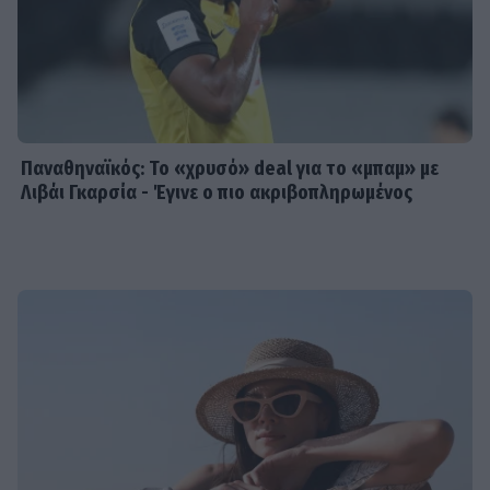
Παναθηναϊκός: Το «χρυσό» deal για το «μπαμ» με
Λιβάι Γκαρσία - Έγινε ο πιο ακριβοπληρωμένος