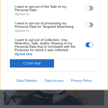
Οι παικταράδες που δεν έγιναν ποτέ οι θρύλοι που
57 ετών; Και όμως! Τόσα κεράκια θα
I want to opt-out of the Sale of my
περιμέναμε
έχει η τούρτα της σήμερα!
Personal Data.
Opted In
I want to opt-out of processing my
Personal Data for Targeted Advertising.
SHOWBIZ
Opted In
Καλομοίρα: «Όταν κάνω δίαιτα, το
πρώτο πράγμα που κάνω...» - Δες
I want to opt-out of Collection, Use,
Retention, Sale, and/or Sharing of my
αναλυτικά τη συνταγή που
Personal Data that Is Unrelated with the
μοιράστηκε
Purposes for which it was collected.
Opted Out
CONFIRM
MEDIA
Κανακαρά: Τι σημαίνει ο τίτλος της
νέας σειράς του Mega - Το ιδιαίτερο
έθιμο της Καρπάθου
Data Deletion
Data Access
Privacy Policy
SHOWBIZ
Λυδία Κονιόρδου: «Δεν νιώθω ότι