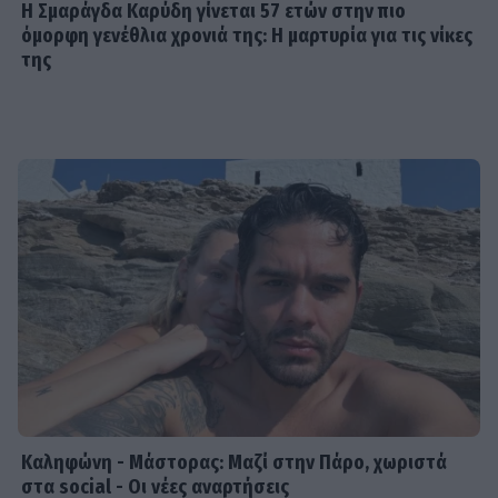
Η Σμαράγδα Καρύδη γίνεται 57 ετών στην πιο
έχω κάνει κάποια καριέρα»
όμορφη γενέθλια χρονιά της: Η μαρτυρία για τις νίκες
της
MEDIA
Για Σένα spoiler: Στους πέντε
δρόμους η Αλίκη - Της γυρίζουν όλοι
την πλάτη
SHOWBIZ
Η άγνωστη ιστορία πίσω από την
τολμηρή σκηνή της Ζωής Λάσκαρη
και του Αλέκου Αλεξανδράκη
Καληφώνη - Μάστορας: Μαζί στην Πάρο, χωριστά
MEDIA
στα social - Οι νέες αναρτήσεις
Δύο μαύρα πουκάμισα spoiler: Η