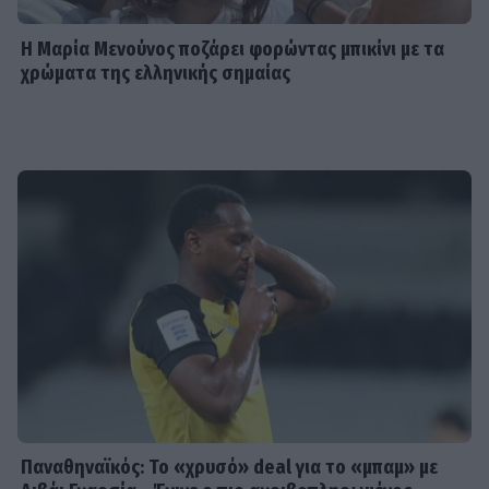
Η Μαρία Μενούνος ποζάρει φορώντας μπικίνι με τα
χρώματα της ελληνικής σημαίας
Παναθηναϊκός: Το «χρυσό» deal για το «μπαμ» με