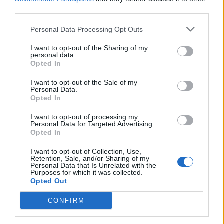
SHOWBIZ
third parties.
Ντόρα Κουτροκόη: Στο Παρίσι με τον
έρωτα της ζωής της, τον γιο της
Personal Data Processing Opt Outs
Κωνσταντίνο
I want to opt-out of the Sharing of my
personal data.
Opted In
SHOWBIZ
I want to opt-out of the Sale of my
Personal Data.
Δούκισσα Νομικού:Οικογενειακές
Opted In
διακοπές από τη Μύκονο στον
επίγειο παράδεισο της Γαλλικής
I want to opt-out of processing my
Πολυνησίας
Personal Data for Targeted Advertising.
Opted In
I want to opt-out of Collection, Use,
SHOWBIZ
Retention, Sale, and/or Sharing of my
Οι παικταράδες που δεν έγιναν ποτέ οι θρύλοι που
Personal Data that Is Unrelated with the
Άννα Ζηρδέλη - Άρθουρ
Purposes for which it was collected.
περιμέναμε
Παπαδόπουλος: Eπέλεξαν τη μακρινή
Opted Out
Αυστραλία για να περάσουν τις
διακοπές τους
CONFIRM