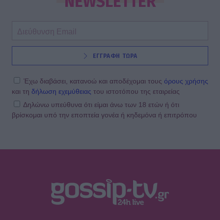
NEWSLETTER
ΕΓΓΡΑΦΗ ΤΩΡΑ
Έχω διαβάσει, κατανοώ και αποδέχομαι τους
όρους χρήσης
και τη
δήλωση εχεμύθειας
του ιστοτόπου της εταιρείας
Δηλώνω υπεύθυνα ότι είμαι άνω των 18 ετών ή ότι
βρίσκομαι υπό την εποπτεία γονέα ή κηδεμόνα ή επιτρόπου