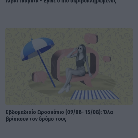
Λιβάι Γκαρσία - Έγινε ο πιο ακριβοπληρωμένος
Εβδομαδιαίo Ωροσκόπιο (09/08- 15/08): Όλα
βρίσκουν τον δρόμο τους