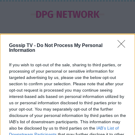
SHOWBIZ
Ιωάννα Μπούκη: «"Βασανίζω" τον
DPG NETWORK
Αντώνη Σρόιτερ 15 καλοκαίρια»
Gossip TV -
Do Not Process My Personal
SHOWBIZ
Information
Κώστας Φραγκολιάς: Μια «κούκλα»
ξάπλωσε πάνω του στο κρεβάτι
If you wish to opt-out of the sale, sharing to third parties, or
processing of your personal or sensitive information for
targeted advertising by us, please use the below opt-out
section to confirm your selection. Please note that after your
opt-out request is processed you may continue seeing
SHOWBIZ
interest-based ads based on personal information utilized by
Κατερίνα Καινούργιου: Ένα τρυφερό
us or personal information disclosed to third parties prior to
μήνυμα από την Πάρο
your opt-out. You may separately opt-out of the further
disclosure of your personal information by third parties on the
Σέρρες: «Δεν ήταν μόνο η ταχύτητα» – Η ανάλυση
IAB’s list of downstream participants. This information may
πραγματογνώμονα για το σφοδρό δυστύχημα
also be disclosed by us to third parties on the
IAB’s List of
Downstream Participants
that may further disclose it to other