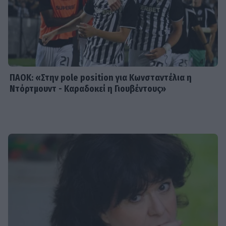
SHOWBIZ
Ρίκα Διαλυνά: Η διεθνής Ελληνίδα
που κατέκτησε τα πλατό, τα
καλλιστεία και τις καρδιές μας
ΠΑΟΚ: «Στην pole position για Κωνσταντέλια η
Ντόρτμουντ - Καραδοκεί η Γιουβέντους»