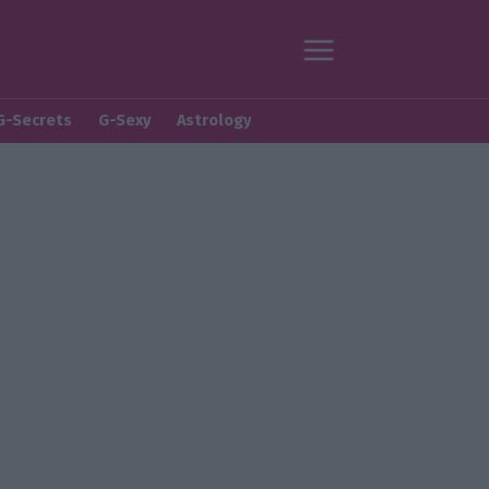
G-Secrets
G-Sexy
Astrology