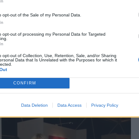
In
o opt-out of the Sale of my Personal Data.
In
στην Κωνσταντινούπολη για τη μεγάλη συναυλία
to opt-out of processing my Personal Data for Targeted
ing.
Air Theatre». Στο πλευρό της βρισκόταν ο σύντροφός
In
οδωρίδης οι οποίοι μοιράστηκαν τη χαρά και τη
o opt-out of Collection, Use, Retention, Sale, and/or Sharing
ου κόσμου και τη μεγάλη επιτυχία της βραδιάς. Όσοι
ersonal Data that Is Unrelated with the Purposes for which it
lected.
για ένα ιδιαίτερα δεμένο ζευγάρι. Ο
Out
νειά του για τη γυναίκα που αγαπά, όσο
CONFIRM
σημαντική καλλιτεχνική στιγμή της.
Data Deletion
Data Access
Privacy Policy