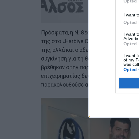
Opted 
I want t
Opted 
Πρόσφατα, η Ν. Θεοδωρίδου ταξίδεψε 
I want 
Advertis
της στο «Harbiye Cemil Topuzlu Open-
Opted 
της, αλλά και ο αδελφός της Θαλής Θε
I want t
συγκίνηση για τη θερμή ανταπόκριση τ
of my P
was col
βρέθηκαν στην παρέα τους κάνουν λόγο 
Opted 
επιχειρηματίας δεν έκρυβε την υπερηφά
παρακολουθούσε από κοντά μία ακόμη 