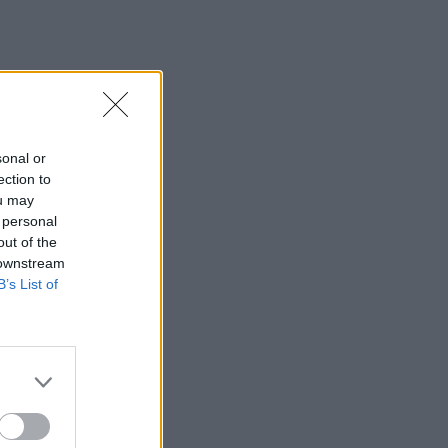
summer καρουζέλ
φωτογραφιών
SHOWBIZ
Μιχόπουλος: Η ξεχωριστή
ανάρτηση της Ευριπίδου για
τα γενέθλιά του είναι γεμάτη
κοινές στιγμές τους
sonal or
ection to
ou may
SHOWBIZ
 personal
Συγκλονίζει η
out of the
δημοσιογράφος Ιωάννα
 downstream
Κουλούρη: Αναγκάστηκαν
B’s List of
να με δέσουν για να μη
βλάψω τον εαυτό μου
SHOWBIZ
Κίμωλος όπως όνειρο! Το
ειδυλλιακό καλοκαίρι
Σωτηροπούλου - Κωστή
Μαραβέγια μέσα από