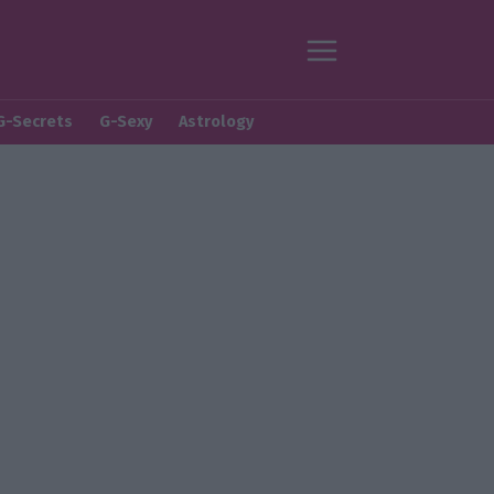
G-Secrets
G-Sexy
Astrology