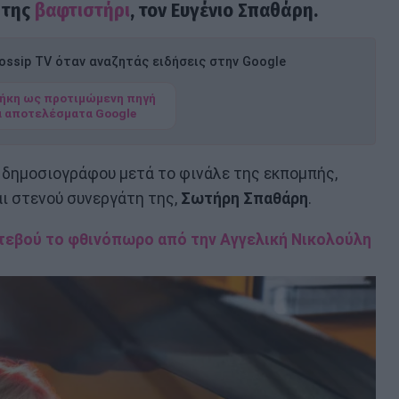
 της
βαφτιστήρι
, τον Ευγένιο Σπαθάρη.
ssip TV όταν αναζητάς ειδήσεις στην Google
ήκη ως προτιμώμενη πηγή
α αποτελέσματα Google
ς δημοσιογράφου μετά το φινάλε της εκπομπής,
ι στενού συνεργάτη της,
Σωτήρη Σπαθάρη
.
ντεβού το φθινόπωρο από την Αγγελική Νικολούλη