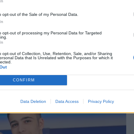
In
 ένα βαρύ καλλιτεχνικό όνομα, καθώς είναι εγγονός
o opt-out of the Sale of my Personal Data.
ένιου Σπαθάρη, που άφησε το δικό του αποτύπωμα
In
νη.
to opt-out of processing my Personal Data for Targeted
ing.
, όποτε οι υποχρεώσεις του το επιτρέπουν,
In
οποία διατηρεί άψογες σχέσεις. Δεν είναι άλλωστε η
o opt-out of Collection, Use, Retention, Sale, and/or Sharing
ersonal Data that Is Unrelated with the Purposes for which it
πλατό της εκπομπής, κερδίζοντας τις εντυπώσεις
lected.
Out
CONFIRM
Data Deletion
Data Access
Privacy Policy