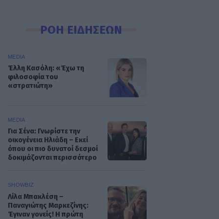
ΡΟΗ ΕΙΔΗΣΕΩΝ
MEDIA
Έλλη Κασόλη: «Έχω τη
φιλοσοφία του
«στρατιώτη»
MEDIA
Για Σένα: Γνωρίστε την
οικογένεια Ηλιάδη – Εκεί
όπου οι πιο δυνατοί δεσμοί
δοκιμάζονται περισσότερο
SHOWBIZ
Λίλα Μπακλέση –
Παναγιώτης Μαρκεζίνης:
Έγιναν γονείς! Η πρώτη