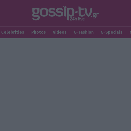
Celebrities
Photos
Videos
G-Fashion
G-Specials