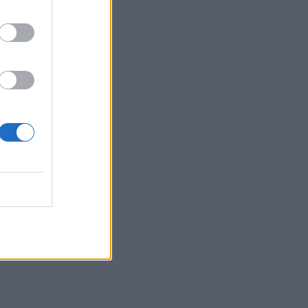
εικονές
MEDIA
ALPHA: ΡΙΦΙΦΙ του Σωτήρη
Τσαφούλια σε Α’
τηλεοπτική προβολή - Η
επίσημη ανακοίνωση
MEDIA
ΣΚΑΪ: Ανακοίνωσε την
ολοκλήρωση της
συνεργασίας με τον
Γρηγόρη Δημητριάδη
SHOWBIZ
«Με ζύγισες ρε φίλε» - H
«πληρωμένη» απάντηση
της Πετρογιάννη σε
follower μετά από σχόλιο