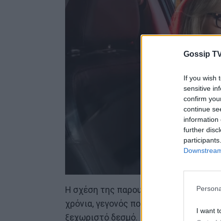
Gossip TV
If you wish 
sensitive in
confirm you
continue se
information 
further disc
participants
Downstream 
Persona
Η σχέση της παρουσιάστριας με την οι
χρόνια, γεγονός που την οδήγησε να γίν
I want t
ξεχωριστό δεσμό.