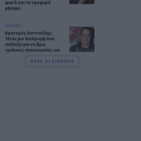
φωτό και το τρυφερό
μήνυμα
SHOWBIZ
Κρατερός Κατσούλης:
Ήταν μια διαδρομή που
επέλεξα για να βρω
τρόπους επικοινωνίας και
συνεννόησης
ΟΛΕΣ ΟΙ ΕΙΔΗΣΕΙΣ
SHOWBIZ
Συγκινεί η Ανθή Βούλγαρη:
«Χωρίς εσένα το φετινό
καλοκαίρι θα ήταν το
δυσκολότερο της ζωής
μου»
SHOWBIZ
Δίπλα στο απέραντο
γαλάζιο η Μαριαλένα
Ρουμελιώτη γιορτάζει τους