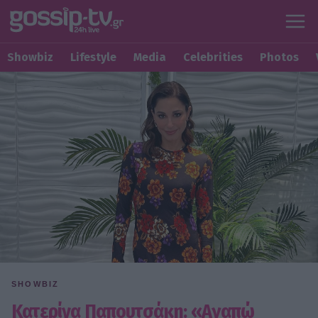
Showbiz
Lifestyle
Media
Celebrities
Photos
SHOWBIZ
Κατερίνα Παπουτσάκη: «Αγαπώ