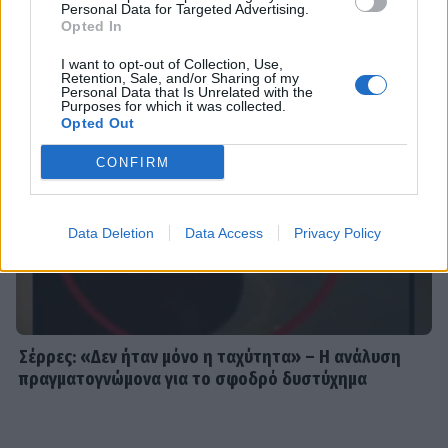
Νατάσα Εξηνταβελώνη: Η πιο
DPG NETWORK
Personal Data for Targeted Advertising.
τρυφερή αγκαλιά στη Λίλα
Opted In
Μπακλέση που μόλις γέννησε
I want to opt-out of Collection, Use,
Retention, Sale, and/or Sharing of my
Personal Data that Is Unrelated with the
Purposes for which it was collected.
Opted Out
SHOWBIZ
Κωνσταντίνος Αργυρός:
CONFIRM
«Μεσοπέλαγα αρμενίζω»
Data Deletion
Data Access
Privacy Policy
SHOWBIZ
Τσιτσιπάς και Kristen Thoms: Ο
έρωτας που φέρνει την απόλυτη
ισορροπία στην καριέρα του
Σέρρες: «Δεν ήταν μόνο η ταχύτητα» – Η ανάλυση
πρωταθλητή
πραγματογνώμονα για το σφοδρό δυστύχημα
SHOWBIZ
Ανδρομάχη: Στο νοσοκομείο με ορό η