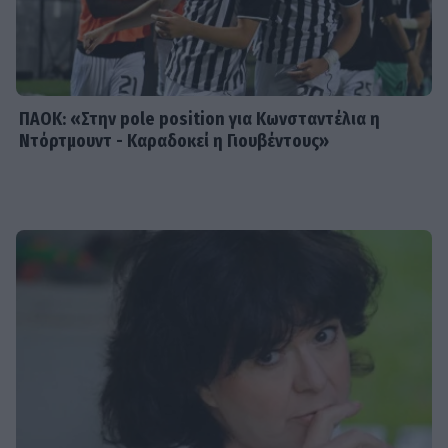
Μαίρη δεν λειτουργεί συνειδητά για
να δημιουργεί χάος
ΠΑΟΚ: «Στην pole position για Κωνσταντέλια η
Ντόρτμουντ - Καραδοκεί η Γιουβέντους»