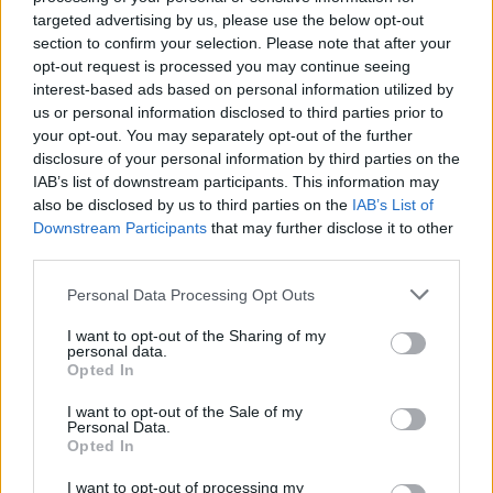
Δούκισσα Νομικού: Οικογενειακές
targeted advertising by us, please use the below opt-out
διακοπές από τη Μύκονο στον
section to confirm your selection. Please note that after your
επίγειο παράδεισο της Γαλλικής
Πολυνησία
opt-out request is processed you may continue seeing
interest-based ads based on personal information utilized by
us or personal information disclosed to third parties prior to
your opt-out. You may separately opt-out of the further
SHOWBIZ
disclosure of your personal information by third parties on the
Άννα Ζηρδέλη - Άρθουρ
IAB’s list of downstream participants. This information may
Παπαδόπουλος: Eπέλεξαν τη μακρινή
also be disclosed by us to third parties on the
IAB’s List of
Αυστραλία για να περάσουν τις
Downstream Participants
that may further disclose it to other
διακοπές τους
third parties.
Personal Data Processing Opt Outs
SHOWBIZ
Στέφανος Κωνσταντινίδης: Έκανε
I want to opt-out of the Sharing of my
«βουτιά» στα 48 του μαζί με τα
personal data.
Opted In
παιδιά του
ΟΛΕΣ ΟΙ ΕΙΔΗΣΕΙΣ
I want to opt-out of the Sale of my
Personal Data.
Opted In
SHOWBIZ
I want to opt-out of processing my