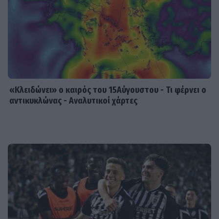
την κρατούν «αγέραστη» στα 49
της
SHOWBIZ
Χριστίνα Τσάφου: «Η Μαριλού θα
είναι πάντα οικογένειά μου»
«Κλειδώνει» ο καιρός του 15Αύγουστου - Τι φέρνει ο
αντικυκλώνας - Αναλυτικοί χάρτες
SHOWBIZ
Daphne Lawrence: «Το πρώτο μου
τραγούδι το έγραψα όταν πήγαινα Ε’
Δημοτικού¬
MEDIA
Μπαμπά σ’ αγαπώ - Ελένη Σακκά: Η