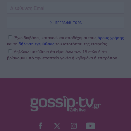
ΕΓΓΡΑΦΗ ΤΩΡΑ
Έχω διαβάσει, κατανοώ και αποδέχομαι τους
όρους χρήσης
και τη
δήλωση εχεμύθειας
του ιστοτόπου της εταιρείας
Δηλώνω υπεύθυνα ότι είμαι άνω των 18 ετών ή ότι
βρίσκομαι υπό την εποπτεία γονέα ή κηδεμόνα ή επιτρόπου