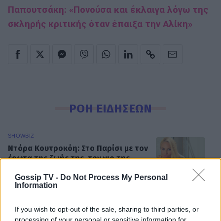
Παπουτσάκη: «Πονούσα και έκλαιγα λόγω της
σκληρής κριτικής όταν έπαιξα την Αλίκη»
ΡΟΗ ΕΙΔΗΣΕΩΝ
SHOWBIZ
Ντόρα Κουτροκόη: Στο Παρίσι με τον
έρωτα της ζωής της, τον γιο της
Κωνσταντίνο
Gossip TV -
Do Not Process My Personal
Information
If you wish to opt-out of the sale, sharing to third parties, or
SHOWBIZ
processing of your personal or sensitive information for