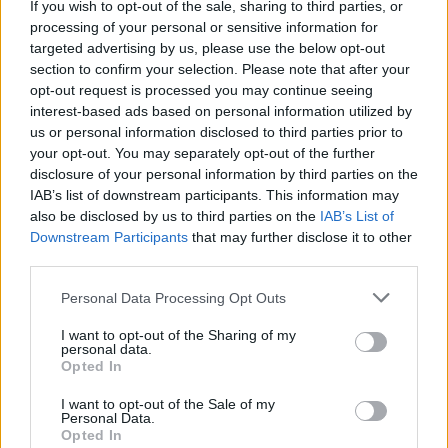
If you wish to opt-out of the sale, sharing to third parties, or
για ψάρεμα στην Πάρο με τον Θέμη
processing of your personal or sensitive information for
Σοφό και τον γιο τους
targeted advertising by us, please use the below opt-out
section to confirm your selection. Please note that after your
opt-out request is processed you may continue seeing
interest-based ads based on personal information utilized by
MEDIA
us or personal information disclosed to third parties prior to
Τηλεθέαση – Το Σόι σου: «Σαρώνει»
your opt-out. You may separately opt-out of the further
ακόμη και στις επαναλήψεις –
disclosure of your personal information by third parties on the
Αντίστροφη μέτρηση για τον νέο
IAB’s list of downstream participants. This information may
κύκλο
also be disclosed by us to third parties on the
IAB’s List of
Downstream Participants
that may further disclose it to other
third parties.
SHOWBIZ
Στον βυθό για μαργαριτάρια η Αθηνά
Personal Data Processing Opt Outs
Οικονομάκου και ο Μπρούνο
I want to opt-out of the Sharing of my
Τσερέλα - To βίντεο με την
personal data.
ΟΛΕΣ ΟΙ ΕΙΔΗΣΕΙΣ
ανακάλυψη
Opted In
I want to opt-out of the Sale of my
Personal Data.
SHOWBIZ
Opted In
Ιωάννα Μπούκη: Οι ανέμελες ημέρες