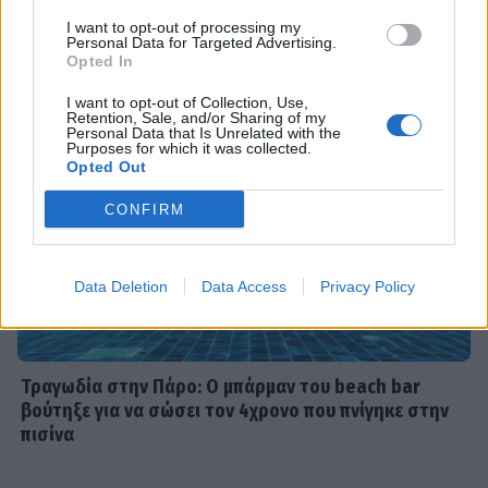
DPG NETWORK
του Αυγούστου, τα απίθανα beach
I want to opt-out of processing my
looks & «χρέος» στις κόρες της
Personal Data for Targeted Advertising.
Opted In
I want to opt-out of Collection, Use,
Retention, Sale, and/or Sharing of my
Personal Data that Is Unrelated with the
SHOWBIZ
Purposes for which it was collected.
Βαλέρια Χοψονίδου - Αντώνης
Opted Out
Βλωτιδέλλης: Βάφτισαν τον γιο τους!
Το όνομα και το πάρτι με φίλους
CONFIRM
Data Deletion
Data Access
Privacy Policy
SHOWBIZ
Τσουβέλας: Η σχέση με την Εύα και η
δημόσια υπεράσπισή της από τους
haters - «Θα το έκανα 500 φορές»
Τραγωδία στην Πάρο: Ο μπάρμαν του beach bar
βούτηξε για να σώσει τον 4χρονο που πνίγηκε στην
πισίνα
SHOWBIZ
Καληφώνη - Μάστορας: Μαζί στην