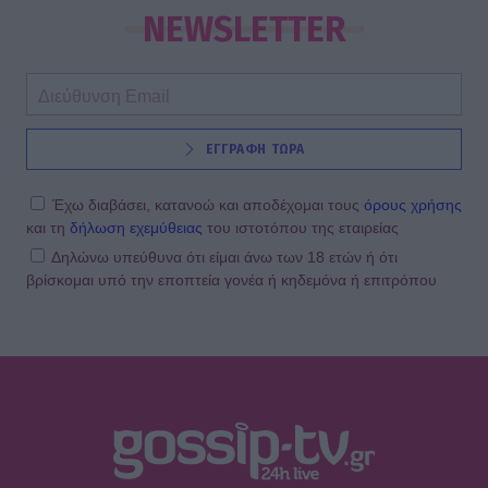
NEWSLETTER
ΕΓΓΡΑΦΗ ΤΩΡΑ
Έχω διαβάσει, κατανοώ και αποδέχομαι τους
όρους χρήσης
και τη
δήλωση εχεμύθειας
του ιστοτόπου της εταιρείας
Δηλώνω υπεύθυνα ότι είμαι άνω των 18 ετών ή ότι
βρίσκομαι υπό την εποπτεία γονέα ή κηδεμόνα ή επιτρόπου