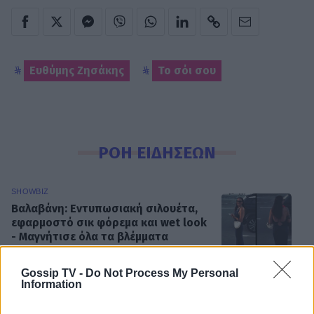
Ευθύμης Ζησάκης
Το σόι σου
ΡΟΗ ΕΙΔΗΣΕΩΝ
SHOWBIZ
Βαλαβάνη: Εντυπωσιακή σιλουέτα,
εφαρμοστό σικ φόρεμα και wet look
- Μαγνήτισε όλα τα βλέμματα
Gossip TV -
Do Not Process My Personal
Information
SHOWBIZ
Σταματίνα Τσιμτσιλή: Η εξόρμηση