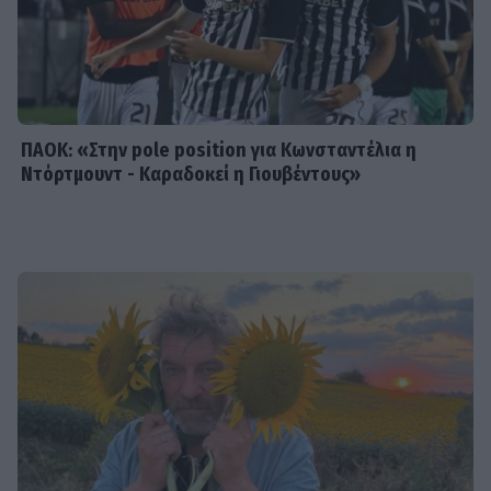
διακοπών, η αμφιβολία & η
αντίδραση στην απάντηση του
Στέλιου Μανουσάκη
ΠΑΟΚ: «Στην pole position για Κωνσταντέλια η
Ντόρτμουντ - Καραδοκεί η Γιουβέντους»