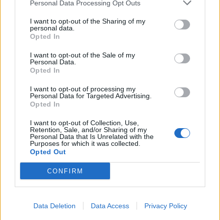
DPG NETWORK
Personal Data Processing Opt Outs
που κατέκτησε τα πλατό, τα
καλλιστεία και τις καρδιές μας
I want to opt-out of the Sharing of my
personal data.
Opted In
I want to opt-out of the Sale of my
GOSSIP SPECIALS
Personal Data.
8 Αυγούστου 2017: Σαν σήμερα
Opted In
σίγησε η βελούδινη φωνή της
I want to opt-out of processing my
Αρλέτας
Personal Data for Targeted Advertising.
Opted In
I want to opt-out of Collection, Use,
Retention, Sale, and/or Sharing of my
MEDIA
Personal Data that Is Unrelated with the
Γιώργος Κουβαράς: «Θα παραμείνω
Purposes for which it was collected.
Opted Out
δημοσιογράφος που τραγουδάει...» -
Η συνεργασία με τον Σαββιδάκη
CONFIRM
Σέρρες: «Δεν ήταν μόνο η ταχύτητα» – Η ανάλυση
πραγματογνώμονα για το σφοδρό δυστύχημα
SHOWBIZ
Data Deletion
Data Access
Privacy Policy
Ειρήνη Νικολοπούλου: «Το Tik Tok