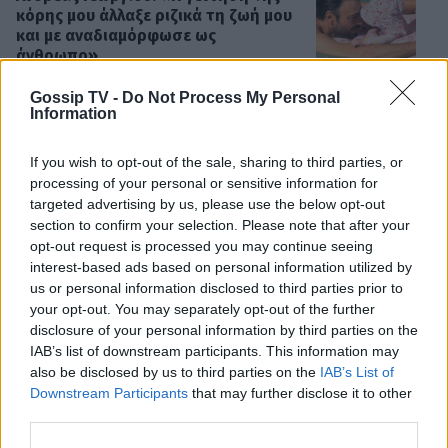
κόρης μου άλλαξε ριζικά τη ζωή μου
και με αναδιαμόρφωσε ως
άνθρωπο»
Gossip TV -
Do Not Process My Personal
Information
GOSSIP SPECIALS
Δημήτρης Παπαμιχαήλ: Ο έρωτας, οι
If you wish to opt-out of the sale, sharing to third parties, or
ρόλοι και οι πληγές του ανθρώπου
πίσω από τον μεγάλο πρωταγωνιστή
processing of your personal or sensitive information for
targeted advertising by us, please use the below opt-out
section to confirm your selection. Please note that after your
opt-out request is processed you may continue seeing
interest-based ads based on personal information utilized by
SHOWBIZ
us or personal information disclosed to third parties prior to
Μάντυ Λάμπου: Πώς είναι και πού
your opt-out. You may separately opt-out of the further
βρίσκεται σήμερα η πρώτη
disclosure of your personal information by third parties on the
παρουσιάστρια του «Ok» στο MAD
ΟΛΕΣ ΟΙ ΕΙΔΗΣΕΙΣ
IAB’s list of downstream participants. This information may
also be disclosed by us to third parties on the
IAB’s List of
Downstream Participants
that may further disclose it to other
third parties.
SHOWBIZ
Ρίκα Διαλυνά: Η διεθνής Ελληνίδα