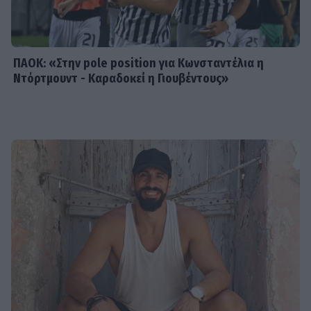
Κρήτη! Η Σίσσυ Χρηστίδου
απολαμβάνει τις γεύσεις του νησιού
ΠΑΟΚ: «Στην pole position για Κωνσταντέλια η
Ντόρτμουντ - Καραδοκεί η Γιουβέντους»