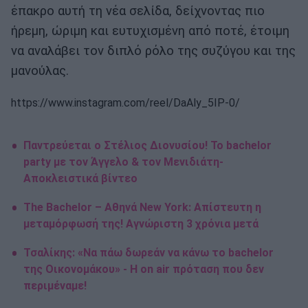
έπακρο αυτή τη νέα σελίδα, δείχνοντας πιο
ήρεμη, ώριμη και ευτυχισμένη από ποτέ, έτοιμη
να αναλάβει τον διπλό ρόλο της συζύγου και της
μανούλας.
https://www.instagram.com/reel/DaAly_5IP-0/
Παντρεύεται ο Στέλιος Διονυσίου! Το bachelor
party με τον Άγγελο & τον Μενιδιάτη-
Αποκλειστικά βίντεο
The Bachelor – Αθηνά New York: Απίστευτη η
μεταμόρφωσή της! Αγνώριστη 3 χρόνια μετά
Τσαλίκης: «Να πάω δωρεάν να κάνω το bachelor
της Οικονομάκου» - Η on air πρόταση που δεν
περιμέναμε!