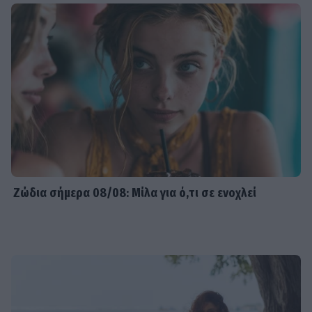
Ζώδια σήμερα 08/08: Μίλα για ό,τι σε ενοχλεί