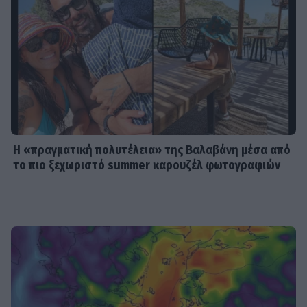
Ηλιάδη – Εκεί όπου οι πιο δυνατοί
δεσμοί δοκιμάζονται περισσότερο
SHOWBIZ
Λίλα Μπακλέση – Παναγιώτης
Μαρκεζίνης: Έγιναν γονείς! Η πρώτη
φωτό και το τρυφερό μήνυμα
Η «πραγματική πολυτέλεια» της Βαλαβάνη μέσα από
το πιο ξεχωριστό summer καρουζέλ φωτογραφιών
SHOWBIZ
Κρατερός Κατσούλης: Ήταν μια
διαδρομή που επέλεξα για να βρω
τρόπους επικοινωνίας και
συνεννόησης
SHOWBIZ
Συγκινεί η Ανθή Βούλγαρη: «Χωρίς