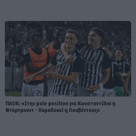
SHOWBIZ
Βαρύ πένθος για την Ιρένε Τροστ–
Ραγίζουν καρδιές τα λόγια για τον
μπαμπά της: «Όλα φαντάζουν
μάταια»
SHOWBIZ
Ακύλας: «Μέσα μου ψυχολογικά
ένιωσα περίεργα, τα συναισθήματα
δεν είναι γρανάζια»
ΠΑΟΚ: «Στην pole position για Κωνσταντέλια η
Ντόρτμουντ - Καραδοκεί η Γιουβέντους»