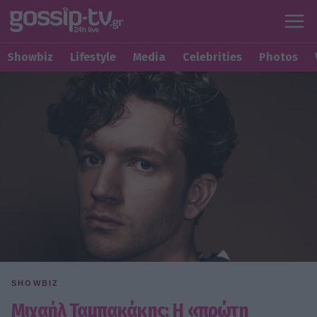
Showbiz
Lifestyle
Media
Celebrities
Photos
SHOWBIZ
Μιχαήλ Ταμπακάκης: Η «πρώτη