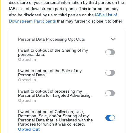
disclosure of your personal information by third parties on the
IAB’s list of downstream participants. This information may
also be disclosed by us to third parties on the
IAB’s List of
Downstream Participants
that may further disclose it to other
SHOWBIZ
third parties.
Κρατερός Κατσούλης: Ήταν μια
διαδρομή που επέλεξα για να βρω
Personal Data Processing Opt Outs
τρόπους επικοινωνίας και
ΟΛΕΣ ΟΙ ΕΙΔΗΣΕΙΣ
συνεννόησης
I want to opt-out of the Sharing of my
personal data.
Opted In
SHOWBIZ
I want to opt-out of the Sale of my
Συγκινεί η Ανθή Βούλγαρη: «Χωρίς
DPG NETWORK
Personal Data.
εσένα το φετινό καλοκαίρι θα ήταν
Opted In
το δυσκολότερο της ζωής μου»
I want to opt-out of processing my
Personal Data for Targeted Advertising.
Opted In
SHOWBIZ
I want to opt-out of Collection, Use,
Retention, Sale, and/or Sharing of my
Δίπλα στο απέραντο γαλάζιο η
Personal Data that Is Unrelated with the
Μαριαλένα Ρουμελιώτη γιορτάζει
Purposes for which it was collected.
τους δυο πρώτους μήνες με τον γιο
Opted Out