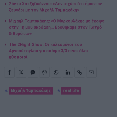
Σάντυ Χατζηϊωάννου: «Δεν ισχύει ότι ήμασταν
ζευγάρι με τον Μιχαήλ Ταμπακάκη»
Μιχαήλ Ταμπακάκης: «Ο Μαρκουλάκης με έκοψε
στην 1η μου ακρόαση... Βρεθήκαμε στον Γιατρό
& θυμόταν»
The 2Night Show: Οι καλεσμένοι του
Αρναούτογλου για απόψε 3/3 είναι όλοι
ηθοποιοί
Μιχαήλ Ταμπακάκης
real life