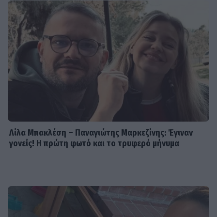
Λίλα Μπακλέση – Παναγιώτης Μαρκεζίνης: Έγιναν
γονείς! Η πρώτη φωτό και το τρυφερό μήνυμα