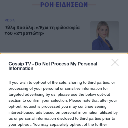
ΡΟΗ ΕΙΔΗΣΕΩΝ
MEDIA
Έλλη Κασόλη: «Έχω τη φιλοσοφία
του «στρατιώτη»
MEDIA
Gossip TV -
Do Not Process My Personal
Information
Για Σένα: Γνωρίστε την οικογένεια
Ηλιάδη – Εκεί όπου οι πιο δυνατοί
δεσμοί δοκιμάζονται περισσότερο
If you wish to opt-out of the sale, sharing to third parties, or
processing of your personal or sensitive information for
targeted advertising by us, please use the below opt-out
section to confirm your selection. Please note that after your
SHOWBIZ
opt-out request is processed you may continue seeing
Λίλα Μπακλέση – Παναγιώτης
interest-based ads based on personal information utilized by
Μαρκεζίνης: Έγιναν γονείς! Η πρώτη
us or personal information disclosed to third parties prior to
φωτό και το τρυφερό μήνυμα
your opt-out. You may separately opt-out of the further