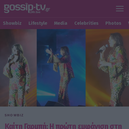
Showbiz
Lifestyle
Media
Celebrities
Photos
SHOWBIZ
Καίτη Γαρμπή: Η πρώτη εμφάνιση στη