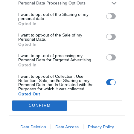
Personal Data Processing Opt Outs
I want to opt-out of the Sharing of my
personal data.
SHOWBIZ
Opted In
Η Βάλια Χατζηθεοδώρου μαγνητίζει
τα βλέμματα με τις καλοκαιρινές της
I want to opt-out of the Sale of my
πόζες στο νησί των ανέμων
Personal Data.
Opted In
I want to opt-out of processing my
Personal Data for Targeted Advertising.
SHOWBIZ
Opted In
Γιάννης Τσιμιτσέλης:Η συγκινητική
ανάρτηση για τα γενέθλια του
I want to opt-out of Collection, Use,
Retention, Sale, and/or Sharing of my
αδελφού του και ο δυνατός τους
Personal Data that Is Unrelated with the
Σέρρες: «Δεν ήταν μόνο η ταχύτητα» – Η ανάλυση
δεσμός
Purposes for which it was collected.
Opted Out
πραγματογνώμονα για το σφοδρό δυστύχημα
CONFIRM
SHOWBIZ
Άννα Βίσση: Άκουσε Τσιτσάνη από
μπάντα δρόμου στο Φισκάρδο
Data Deletion
Data Access
Privacy Policy