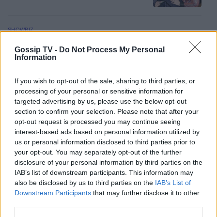
SHOWBIZ
Θα αναγνώριζες την Εβελίνα
Gossip TV -
Do Not Process My Personal
Παπούλια σε αυτή τη φωτογραφία; Η
Information
ανάρτηση και το μήνυμα με
αποδέκτες
If you wish to opt-out of the sale, sharing to third parties, or
processing of your personal or sensitive information for
targeted advertising by us, please use the below opt-out
SHOWBIZ
section to confirm your selection. Please note that after your
Οικονομάκου: To fashion souvenir
opt-out request is processed you may continue seeing
από τα Bora Bora - H χειροποίητη
interest-based ads based on personal information utilized by
τσάντα από φύλλα που θα ζηλέψεις
ΟΛΕΣ ΟΙ ΕΙΔΗΣΕΙΣ
us or personal information disclosed to third parties prior to
your opt-out. You may separately opt-out of the further
disclosure of your personal information by third parties on the
IAB’s list of downstream participants. This information may
SHOWBIZ
also be disclosed by us to third parties on the
IAB’s List of
Summer vibes για τη Δανάη Μπάρκα
DPG NETWORK
Downstream Participants
that may further disclose it to other
– Το πολύχρωμο look που ξεχώρισε
third parties.
σε καλοκαιρινό πάρτι