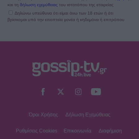
και τη
δήλωση εχεμύθειας
του ιστοτόπου της εταιρείας
Δηλώνω υπεύθυνα ότι είμαι άνω των 18 ετών ή ότι
βρίσκομαι υπό την εποπτεία γονέα ή κηδεμόνα ή επιτρόπου
HOLLYWOOD
Αντόνιο Μπαντέρας: Η καρδιακή
προσβολή που του άλλαξε τη ζωή
SHOWBIZ
«Θα κινηθώ νομικά» - Κόλαφος ο
Χρίστος Κούγιας για τα
δημοσιεύματα που αφορούν την
προσωπική του ζωή
Όροι Χρήσης
Δήλωση Εχεμύθειας
SHOWBIZ
Τέτα Κωνσταντά: Τα νέα για την
υγεία του Γιώργου Ματαράγκα και ο
Ρυθμίσεις Cookies
Επικοινωνία
Διαφήμιση
γάμος με τον αδερφό του, Γιάννη