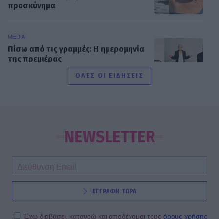
προσκύνημα
MEDIA
Πίσω από τις γραμμές: Η ημερομηνία
της πρεμιέρας
ΟΛΕΣ ΟΙ ΕΙΔΗΣΕΙΣ
SHOWBIZ
Κρατερός Κατσούλης: «Δεν υπάρχει
πολύς χρόνος για προσωπική ζωή»
NEWSLETTER
SHOWBIZ
ΕΓΓΡΑΦΗ ΤΩΡΑ
Ρουμελιώτη: Δεν σταματά να
γκρινιάζει ο γιος της - Η ανάρτηση
και οι απορίες της νέας μαμάς
Έχω διαβάσει, κατανοώ και αποδέχομαι τους
όρους χρήσης