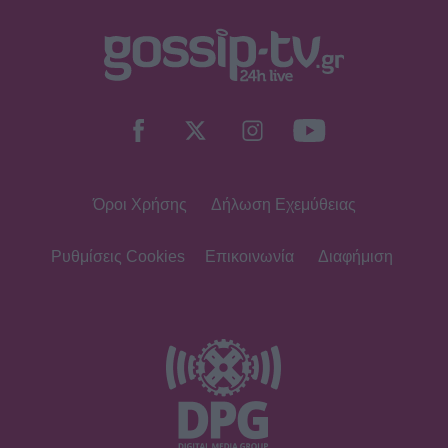
MEDIA
ΣΚΑΪ: Ανακοίνωσε την ολοκλήρωση
της συνεργασίας με τον Γρηγόρη
Δημητριάδη
Όροι Χρήσης
Δήλωση Εχεμύθειας
SHOWBIZ
«Με ζύγισες ρε φίλε» - H
«πληρωμένη» απάντηση της
Ρυθμίσεις Cookies
Επικοινωνία
Διαφήμιση
Πετρογιάννη σε follower μετά από
σχόλιο
SHOWBIZ
Απασφάλισε ο Δάντης: «Τολμάω να
το πω γιατί έχω μεγαλώσει πια. Δεν
με ενδιαφέρει αν με παρεξηγήσουν»