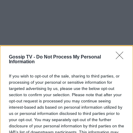
Gossip TV -
Do Not Process My Personal
Information
Η Πάολα του απάντησε: «Τέλειο.... Τον
If you wish to opt-out of the sale, sharing to third parties, or
γοιυστάρω πάρα πολύ! Κάνω πρόταση στον
processing of your personal or sensitive information for
targeted advertising by us, please use the below opt-out
Τζίμη να δουλέψουμε μαζί!» Μάλιστα για όλα
section to confirm your selection. Please note that after your
όσα γράφονται περί πλαστικών επεμβάσεων, η
opt-out request is processed you may continue seeing
τραγουδίστρια με χιούμορ είπε: «Είμαι μεγάλη σε
interest-based ads based on personal information utilized by
us or personal information disclosed to third parties prior to
ηλικία και έχω κάνει πολλές πλαστικές.
your opt-out. You may separately opt-out of the further
Κοιτάξτε πόσο όμορφη είμαι μετά από όσα έχω
disclosure of your personal information by third parties on the
κάνει». Να αναφέρουμε ότι η Πάολα έκανε
IAB’s list of downstream participants. This information may