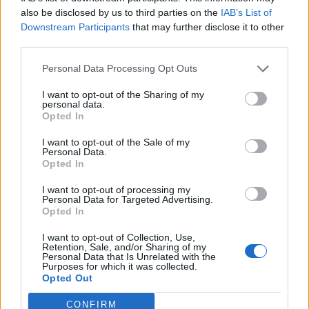
also be disclosed by us to third parties on the
IAB’s List of
πρεμιέρα στο Teatro μαζί με τον Μαζωνάκη και
Downstream Participants
that may further disclose it to other
τον Παντελίδη!
third parties.
Personal Data Processing Opt Outs
I want to opt-out of the Sharing of my
personal data.
Opted In
ηλικία
πλαστικές
I want to opt-out of the Sale of my
Personal Data.
Opted In
I want to opt-out of processing my
Personal Data for Targeted Advertising.
ΡΟΗ ΕΙΔΗΣΕΩΝ
Opted In
I want to opt-out of Collection, Use,
Retention, Sale, and/or Sharing of my
SHOWBIZ
Personal Data that Is Unrelated with the
«Μια γοργόνα στην Κρήτη» -
Purposes for which it was collected.
Opted Out
Αποθεώθηκε η Παπουτσάκη!
Μαγνήτισε τα βλέμματα με το
CONFIRM
καλλίγραμμο κορμί της