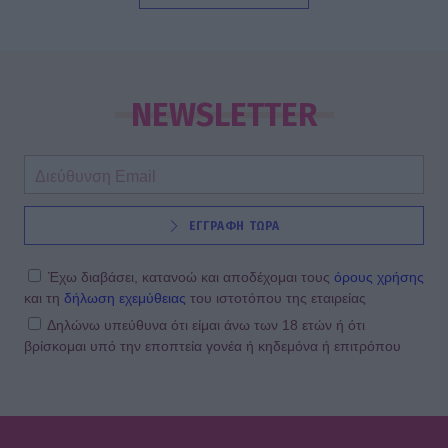
SHOWBIZ
Συγκλονίζει η δημοσιογράφος
Ιωάννα Κουλούρη: Αναγκάστηκαν να
NEWSLETTER
με δέσουν για να μη βλάψω τον
εαυτό μου
SHOWBIZ
ΕΓΓΡΑΦΗ ΤΩΡΑ
Κίμωλος όπως όνειρο! Το ειδυλλιακό
καλοκαίρι Σωτηροπούλου - Κωστή
Μαραβέγια μέσα από εικονές
Έχω διαβάσει, κατανοώ και αποδέχομαι τους
όρους χρήσης
και τη
δήλωση εχεμύθειας
του ιστοτόπου της εταιρείας
Δηλώνω υπεύθυνα ότι είμαι άνω των 18 ετών ή ότι
βρίσκομαι υπό την εποπτεία γονέα ή κηδεμόνα ή επιτρόπου
MEDIA
ALPHA: ΡΙΦΙΦΙ του Σωτήρη
Τσαφούλια σε Α’ τηλεοπτική
προβολή - Η επίσημη ανακοίνωση