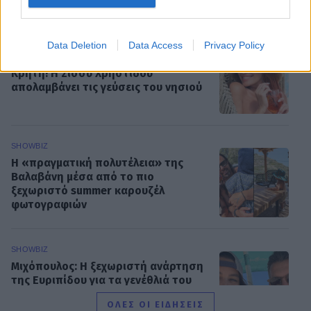
SHOWBIZ
Data Deletion
Data Access
Privacy Policy
Γαστρονομικό στιγμιότυπο από...
Κρήτη! Η Σίσσυ Χρηστίδου
απολαμβάνει τις γεύσεις του νησιού
SHOWBIZ
Η «πραγματική πολυτέλεια» της
Βαλαβάνη μέσα από το πιο
ξεχωριστό summer καρουζέλ
φωτογραφιών
SHOWBIZ
Μιχόπουλος: Η ξεχωριστή ανάρτηση
της Ευριπίδου για τα γενέθλιά του
είναι γεμάτη κοινές στιγμές τους
ΟΛΕΣ ΟΙ ΕΙΔΗΣΕΙΣ