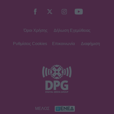
βρίσκεται σήμερα η πρώτη
παρουσιάστρια του «Ok» στο MAD
Όροι Χρήσης
Δήλωση Εχεμύθειας
SHOWBIZ
Ρίκα Διαλυνά: Η διεθνής Ελληνίδα
που κατέκτησε τα πλατό, τα
Ρυθμίσεις Cookies
Επικοινωνία
Διαφήμιση
καλλιστεία και τις καρδιές μας
GOSSIP SPECIALS
8 Αυγούστου 2017: Σαν σήμερα
σίγησε η βελούδινη φωνή της
Αρλέτας
MEDIA
ΜΕΛΟΣ
Γιώργος Κουβαράς: «Θα παραμείνω