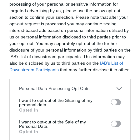
το σχολιάσω αυτό αλήθεια; Είχε και πολλά
processing of your personal or sensitive information for
targeted advertising by us, please use the below opt-out
μποφόρ ρε παιδί μου. Το παίρνουμε λίγο στο
section to confirm your selection. Please note that after your
χαβαλέ. Αλλά είναι τρομακτικό, να το πω
opt-out request is processed you may continue seeing
διεστραμμένο; Ότι βγήκε αυτό το πράγμα»!
interest-based ads based on personal information utilized by
us or personal information disclosed to third parties prior to
your opt-out. You may separately opt-out of the further
disclosure of your personal information by third parties on the
IAB’s list of downstream participants. This information may
also be disclosed by us to third parties on the
IAB’s List of
Downstream Participants
that may further disclose it to other
third parties.
Personal Data Processing Opt Outs
I want to opt-out of the Sharing of my
personal data.
Opted In
I want to opt-out of the Sale of my
Personal Data.
Opted In