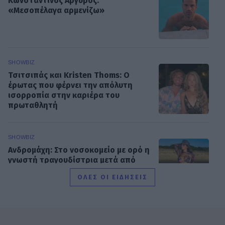
Κωνσταντίνος Αργυρός:
«Μεσοπέλαγα αρμενίζω»
SHOWBIZ
Τσιτσιπάς και Kristen Thoms: Ο
έρωτας που φέρνει την απόλυτη
ισορροπία στην καριέρα του
πρωταθλητή
SHOWBIZ
Ανδρομάχη: Στο νοσοκομείο με ορό η
γνωστή τραγουδίστρια μετά από
έντονη αδιαθεσία σε live εμφάνιση
ΟΛΕΣ ΟΙ ΕΙΔΗΣΕΙΣ
SHOWBIZ
Οικονομάκου - Τσερέλα: Συνεχίζουν