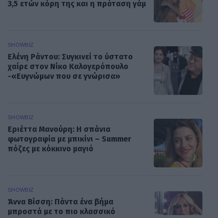
3,5 ετών κόρη της και η πρόταση γάμ
SHOWBIZ
Ελένη Ράντου: Συγκινεί το ύστατο
χαίρε στον Νίκο Καλογερόπουλο
-«Ευγνώμων που σε γνώρισα»
SHOWBIZ
Εριέττα Μανούρη: Η σπάνια
φωτογραφία με μπικίνι – Summer
πόζες με κόκκινο μαγιό
SHOWBIZ
Άννα Βίσση: Πάντα ένα βήμα
μπροστά με το πιο κλασσικό