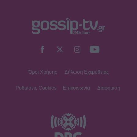
SHOWBIZ
Μαρία Διακοπαναγιώτου: «Ένιωθα
δυστυχισμένη, ήμουν αγριεμένη,
έφερνα τον θυμό μου και στο σπίτι»
Όροι Χρήσης
Δήλωση Εχεμύθειας
HOLLYWOOD
Τζένιφερ Άνιστον: Το μεγάλο fitness
λάθος και η προπόνηση που κάνει
Ρυθμίσεις Cookies
Επικοινωνία
Διαφήμιση
και έχει αλλάξει το σώμα της
SHOWBIZ
Χριστίνα Τσάφου: «Γερνάω, αλλά
από την άλλη είμαι και καλά μέσα