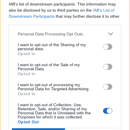
IAB’s list of downstream participants. This information may
also be disclosed by us to third parties on the
IAB’s List of
Downstream Participants
that may further disclose it to other
third parties.
Personal Data Processing Opt Outs
I want to opt-out of the Sharing of my
personal data.
Opted In
I want to opt-out of the Sale of my
Personal Data.
Opted In
I want to opt-out of processing my
Personal Data for Targeted Advertising.
Το μοντέλο αναφέρθηκε και στο ριάλιτι
Opted In
μοντέλων από το οποίο αναδείχθηκε και στο
I want to opt-out of Collection, Use,
Retention, Sale, and/or Sharing of my
πόσο την βοήθησε να κλείσει κάποιες δουλειές!
Personal Data that Is Unrelated with the
Purposes for which it was collected.
Opted Out
Δείτε όλα όσα είπε η Μαριάννα Παινέση στο