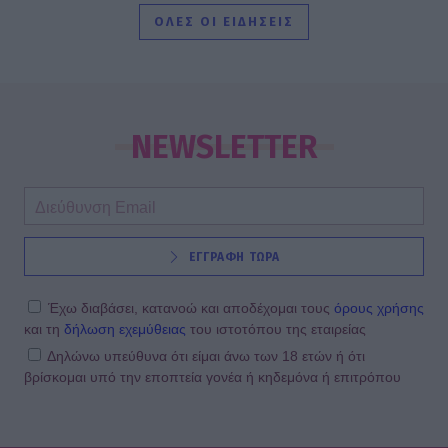
καλοκαιρινό αξεσουάρ!
ΟΛΕΣ ΟΙ ΕΙΔΗΣΕΙΣ
MEDIA
Οι νέες σειράς του Alpha για τη
σεζόν 2026-2027- Δράμα, γέλιο,
NEWSLETTER
έρωτες
SHOWBIZ
ΕΓΓΡΑΦΗ ΤΩΡΑ
Σταματίνα Τσιμτσιλή: Το καλοκαίρι
δεν θα φορέσω ποτέ make up, δεν
θα βαφτώ
Έχω διαβάσει, κατανοώ και αποδέχομαι τους
όρους χρήσης
και τη
δήλωση εχεμύθειας
του ιστοτόπου της εταιρείας
Δηλώνω υπεύθυνα ότι είμαι άνω των 18 ετών ή ότι
βρίσκομαι υπό την εποπτεία γονέα ή κηδεμόνα ή επιτρόπου
MEDIA
Το παιδί επιστρέφει!