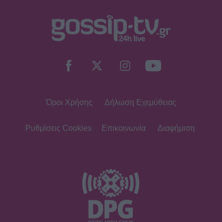
SHOWBIZ
Τσουβέλας: Η σχέση με την Εύα και η
δημόσια υπεράσπισή της από τους
haters - «Θα το έκανα 500 φορές»
Όροι Χρήσης
Δήλωση Εχεμύθειας
SHOWBIZ
Καληφώνη - Μάστορας: Μαζί στην
Πάρο, χωριστά στα social - Οι νέες
Ρυθμίσεις Cookies
Επικοινωνία
Διαφήμιση
αναρτήσεις
SHOWBIZ
Μελέτης Ηλίας: Τα δέκα χρόνια
ψυχοθεραπείας, τα πρωτοσέλιδα και
ο «τέλειος» γάμος