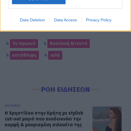
Πρωινό στο παραπάνω βίντεο!
Data Deletion
Data Access
Privacy Policy
1
SHARES
Το πρωινό
Βασιλική Νταντά
κατάθλιψη
κιλά
ΡΟΗ ΕΙΔΗΣΕΩΝ
SHOWBIZ
Η Χρηστίδου στην Κρήτη με stylish
cut-out μαγιό που αναδεικνύει την
κομψή & μαυρισμένη σιλουέτα της