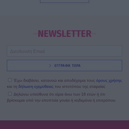
SHOWBIZ
Στον βυθό για μαργαριτάρια η Αθηνά
Οικονομάκου και ο Μπρούνο
NEWSLETTER
Τσερέλα - To βίντεο με την
ανακάλυψη
SHOWBIZ
ΕΓΓΡΑΦΗ ΤΩΡΑ
Ιωάννα Μπούκη: Οι ανέμελες ημέρες
του Αυγούστου, τα απίθανα beach
looks & «χρέος» στις κόρες της
Έχω διαβάσει, κατανοώ και αποδέχομαι τους
όρους χρήσης
και τη
δήλωση εχεμύθειας
του ιστοτόπου της εταιρείας
Δηλώνω υπεύθυνα ότι είμαι άνω των 18 ετών ή ότι
βρίσκομαι υπό την εποπτεία γονέα ή κηδεμόνα ή επιτρόπου
SHOWBIZ
Βαλέρια Χοψονίδου - Αντώνης
Βλωτιδέλλης: Βάφτισαν τον γιο τους!
Το όνομα και το πάρτι με φίλους