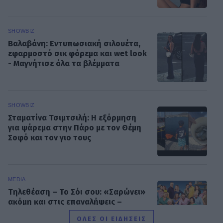
SHOWBIZ
Βαλαβάνη: Εντυπωσιακή σιλουέτα,
εφαρμοστό σικ φόρεμα και wet look
- Μαγνήτισε όλα τα βλέμματα
SHOWBIZ
Σταματίνα Τσιμτσιλή: Η εξόρμηση
για ψάρεμα στην Πάρο με τον Θέμη
Σοφό και τον γιο τους
MEDIA
Τηλεθέαση – Το Σόι σου: «Σαρώνει»
ακόμη και στις επαναλήψεις –
Αντίστροφη μέτρηση για τον νέο
ΟΛΕΣ ΟΙ ΕΙΔΗΣΕΙΣ
κύκλο