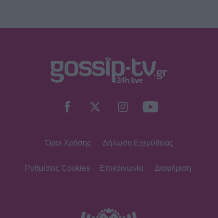
Για Σένα - Νίκος Πουρσανίδης:
Θυσιάστηκε για άλλων αμαρτήματα
– Η τραγική μοίρα του Μιχάλη
MEDIA
Σταματίνα Τσιμτσιλή: «Πρέπει να
αφουγκράζεσαι τι θέλουν και τι
ψάχνουν οι τηλεθεατές»
Όροι Χρήσης
Δήλωση Εχεμύθειας
MEDIA
Αντώνιος και Κλεοπάτρα: Αυτοτελή
επεισόδια και guest εμφανίσεις!
Ρυθμίσεις Cookies
Επικοινωνία
Διαφήμιση
Ποιους θα δούμε στα πρώτα
επεισόδια
HOLLYWOOD