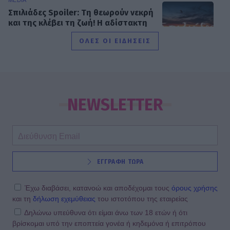
Σπιλιάδες Spoiler: Τη θεωρούν νεκρή
και της κλέβει τη ζωή! Η αδίστακτη
προδοσία της κολλητής της
ΟΛΕΣ ΟΙ ΕΙΔΗΣΕΙΣ
EXODOS
Φωτοπούλου- Ρουμελιώτη-
Ντούρος: Το χειμώνα στο θέατρο
NEWSLETTER
Άνεσις
SHOWBIZ
ΕΓΓΡΑΦΗ ΤΩΡΑ
Μαίρη Αρώνη: Πώς η απεργία πείνας
την οδήγησε στην κορυφή της
Τέχνης της
Έχω διαβάσει, κατανοώ και αποδέχομαι τους
όρους χρήσης
και τη
δήλωση εχεμύθειας
του ιστοτόπου της εταιρείας
Δηλώνω υπεύθυνα ότι είμαι άνω των 18 ετών ή ότι
βρίσκομαι υπό την εποπτεία γονέα ή κηδεμόνα ή επιτρόπου
MEDIA