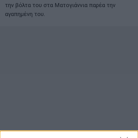
την βόλτα του στα Ματογιάννια παρέα την
αγαπημένη του.