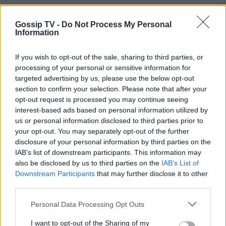
Gossip TV -
Do Not Process My Personal
Information
If you wish to opt-out of the sale, sharing to third parties, or
processing of your personal or sensitive information for
targeted advertising by us, please use the below opt-out
section to confirm your selection. Please note that after your
opt-out request is processed you may continue seeing
interest-based ads based on personal information utilized by
us or personal information disclosed to third parties prior to
your opt-out. You may separately opt-out of the further
disclosure of your personal information by third parties on the
IAB’s list of downstream participants. This information may
also be disclosed by us to third parties on the
IAB’s List of
Downstream Participants
that may further disclose it to other
«Θυμάστε κυρίες και κύριοι το μεσημέρι που
third parties.
γελούσαμε και κάναμε ηλιοθεραπεία και χαχαχα
Personal Data Processing Opt Outs
και χουχουχου; Και λέγαμε με τον κορονοϊό ότι
I want to opt-out of the Sharing of my
πέρασαν τα δύσκολα; Άκυρο! Aboard Mission!