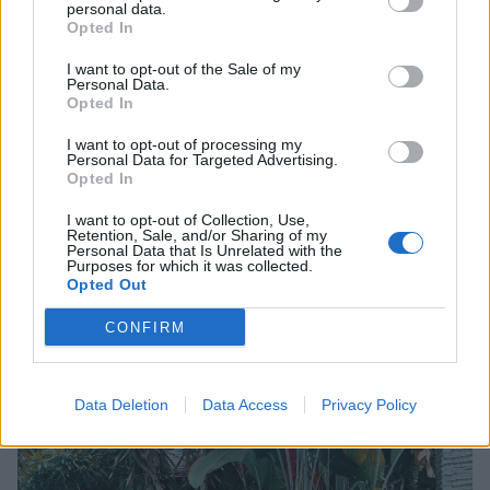
personal data.
Είμαστε χειρότερα από ποτέ! Πυρετό, βήχα,
Opted In
συνάχι, όλα μαζί…
I want to opt-out of the Sale of my
Personal Data.
Opted In
Και προσπαθούμε να μοντάρουμε αυτό το κάνει
ακόμα πιο δύσκολο. Παρόλα αυτά ας μην
I want to opt-out of processing my
Personal Data for Targeted Advertising.
εγκαταλείψουμε τις ελπίδες μας», είπε η
Opted In
Εβελίνα Νικόλιζα στο νέο της βίντεο και
I want to opt-out of Collection, Use,
Retention, Sale, and/or Sharing of my
φαίνεται εμφανώς καταβεβλημένη.
Personal Data that Is Unrelated with the
Purposes for which it was collected.
Opted Out
CONFIRM
Data Deletion
Data Access
Privacy Policy