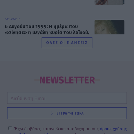
SHOWBIZ
6 Αυγούστου 1999: Η ημέρα που
«σίγησε» η μεγάλη κυρία του λαϊκού,
Ρίτα Σακελλαρίου
ΟΛΕΣ ΟΙ ΕΙΔΗΣΕΙΣ
SHOWBIZ
Σταματίνα Τσιμτσιλή: Αγχώθηκα με
το πόσο γρήγορα περνά η ζωή
NEWSLETTER
MEDIA
ΕΓΓΡΑΦΗ ΤΩΡΑ
True Crime στο Netflix: Τα καλύτερα
ντοκιμαντέρ για εγκλήματα και κατά
συρροή δολοφόνους
Έχω διαβάσει, κατανοώ και αποδέχομαι τους
όρους χρήσης