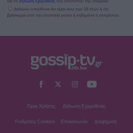
και τη
δήλωση εχεμύθειας
του ιστοτόπου της εταιρείας
Δηλώνω υπεύθυνα ότι είμαι άνω των 18 ετών ή ότι
βρίσκομαι υπό την εποπτεία γονέα ή κηδεμόνα ή επιτρόπου
MEDIA
Κρίνο και αγκάθι: Επιστρέφει μετά
τη φυλακή και δύο οικογένειες
μπαίνουν σε τροχιά σύγκρουσης
SHOWBIZ
Δημουλίδου:«Οι αναγνώστες που με
ακολουθούν με θεωρούν κορυφαία,
οι haters λογοτεχνικό σκουπίδι»
Όροι Χρήσης
Δήλωση Εχεμύθειας
MEDIA
TV Land: Αυτοί είναι οι ηθοποιοί που
πρωταγωνιστούν στη νέα σατιρική
Ρυθμίσεις Cookies
Επικοινωνία
Διαφήμιση
κωμωδία της ΕΡΤ