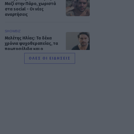
Μαζί στην Πάρο, χωριστά
στα social - Οι νέες
αναρτήσεις
SHOWBIZ
Μελέτης Ηλίας: Τα δέκα
χρόνια ψυχοθεραπείας, τα
πρωτοσέλιδα και ο
«τέλειος» γάμος
ΟΛΕΣ ΟΙ ΕΙΔΗΣΕΙΣ
GOSSIP SPECIALS
Σας μοιάζει η Σμαράγδα
Καρύδη για 57 ετών; Και
όμως! Τόσα κεράκια θα έχει
η τούρτα της σήμερα!
SHOWBIZ
Καλομοίρα: «Όταν κάνω
δίαιτα, το πρώτο πράγμα
που κάνω...» - Δες