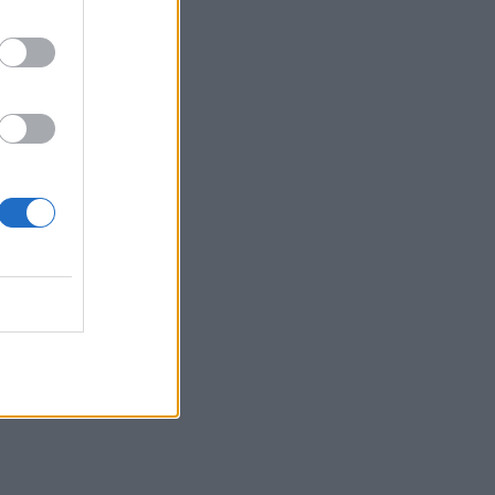
Κρίνο και Αγκάθι Spoiler: Η
νύφη-δολοφόνος! Το
νυφικό με το κρυμμένο
μαχαίρι και η αιματηρή
εκδίκηση
SHOWBIZ
Γεράσιμος Γεννατάς:
«Ζούμε σε μια εποχή που
ντροπιάζει το ανθρώπινο
πλάσμα»
SHOWBIZ
Μαρία Ηλιάκη: Το makeup
των διακοπών, η αμφιβολία
& η αντίδραση στην
απάντηση του Στέλιου
Μανουσάκη
SHOWBIZ
«Εγώ, το κορίτσι μου & το