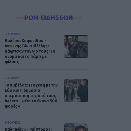
ΡΟΗ ΕΙΔΗΣΕΩΝ
SHOWBIZ
Βαλέρια Χοψονίδου -
Αντώνης Βλωτιδέλλης:
Βάφτισαν τον γιο τους! Το
όνομα και το πάρτι με
φίλους
SHOWBIZ
Τσουβέλας: Η σχέση με την
Εύα και η δημόσια
υπεράσπισή της από τους
haters - «Θα το έκανα 500
φορές»
SHOWBIZ
Καληφώνη - Μάστορας: