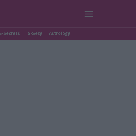
G-Secrets
G-Sexy
Astrology