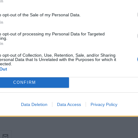
In
o opt-out of the Sale of my Personal Data.
In
to opt-out of processing my Personal Data for Targeted
ing.
In
o opt-out of Collection, Use, Retention, Sale, and/or Sharing
ersonal Data that Is Unrelated with the Purposes for which it
lected.
Out
τας. Η ίδια μάλιστα δε δίστασε να κάνει και
CONFIRM
αι σοκολατάκια βουτηγμένα στο μάνγκο της Ολίβιας
οι και σας οικτίρω».
Data Deletion
Data Access
Privacy Policy