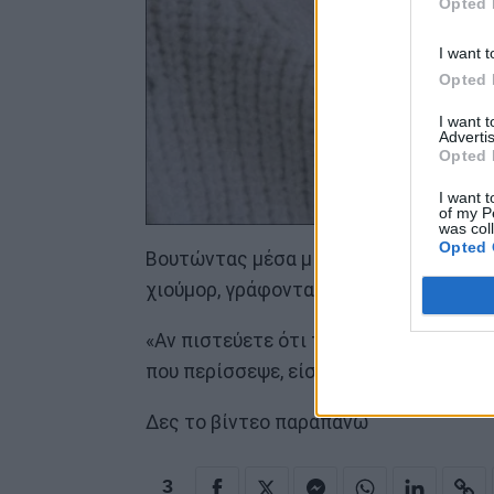
Opted 
I want t
Opted 
I want 
Advertis
Opted 
I want t
of my P
was col
Opted 
Βουτώντας μέσα μικρά κομμάτια σοκολά
χιούμορ, γράφοντας:
«Αν πιστεύετε ότι το βραδινό μου είν
που περίσσεψε, είστε φοβερά γελασμέν
Δες το βίντεο παραπάνω
3