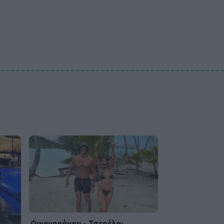
Μαριλού θα είναι πάντα
οικογένειά μου»
SHOWBIZ
Daphne Lawrence: «Το
πρώτο μου τραγούδι το
έγραψα όταν πήγαινα Ε’
Δημοτικού¬
MEDIA
Μπαμπά σ’ αγαπώ - Ελένη
Σακκά: Η Μαίρη δεν
λειτουργεί συνειδητά για να
δημιουργεί χάος
MEDIA
Έλλη Κασόλη: «Έχω τη
φιλοσοφία του
«στρατιώτη»