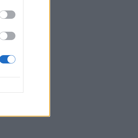
MEDIA
Γιώργος Κουβαράς: «Θα
παραμείνω δημοσιογράφος
που τραγουδάει...» - Η
συνεργασία με τον
Σαββιδάκη
SHOWBIZ
Ειρήνη Νικολοπούλου: «Το
Tik Tok έχει γίνει το σόου
όλου του πλανήτη»
HOLLYWOOD
Σακίρα: Αυτές είναι οι 7
τροφές που την κρατούν
«αγέραστη» στα 49 της
SHOWBIZ
Χριστίνα Τσάφου: «Η