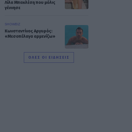
Λίλα Μπακλέση που μόλις
γέννησε
SHOWBIZ
Κωνσταντίνος Αργυρός:
«Μεσοπέλαγα αρμενίζω»
ΟΛΕΣ ΟΙ ΕΙΔΗΣΕΙΣ
SHOWBIZ
Τσιτσιπάς και Kristen
Thoms: Ο έρωτας που
φέρνει την απόλυτη
ισορροπία στην καριέρα
του πρωταθλητή
SHOWBIZ
Ανδρομάχη: Στο νοσοκομείο
με ορό η γνωστή
τραγουδίστρια μετά από
έντονη αδιαθεσία σε live