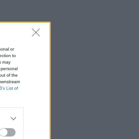
SHOWBIZ
Μάντυ Λάμπου: Πώς είναι
και πού βρίσκεται σήμερα η
πρώτη παρουσιάστρια του
«Ok» στο MAD
sonal or
ection to
SHOWBIZ
ou may
Ρίκα Διαλυνά: Η διεθνής
 personal
Ελληνίδα που κατέκτησε τα
out of the
πλατό, τα καλλιστεία και τις
 downstream
καρδιές μας
B’s List of
GOSSIP SPECIALS
8 Αυγούστου 2017: Σαν
σήμερα σίγησε η βελούδινη
φωνή της Αρλέτας