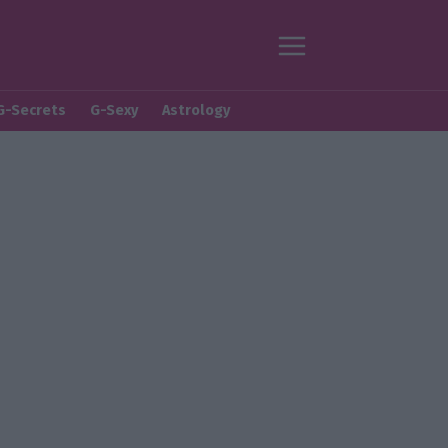
G-Secrets
G-Sexy
Astrology