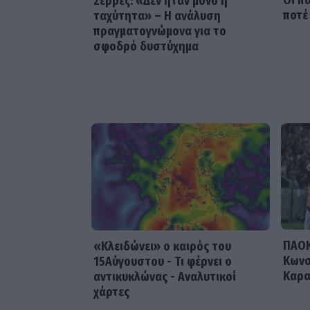
Οι π
Σέρρες: «Δεν ήταν μόνο η
ποτέ
ταχύτητα» – Η ανάλυση
πραγματογνώμονα για το
σφοδρό δυστύχημα
ΠΑΟΚ
«Κλειδώνει» ο καιρός του
Κωνσ
15Αύγουστου - Τι φέρνει ο
Καρα
αντικυκλώνας - Αναλυτικοί
χάρτες