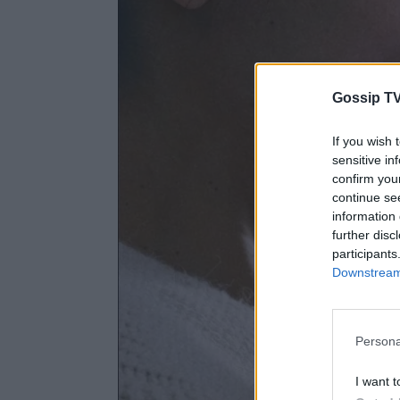
Gossip TV
If you wish 
sensitive in
confirm you
continue se
information 
further disc
participants
Downstream 
Persona
I want t