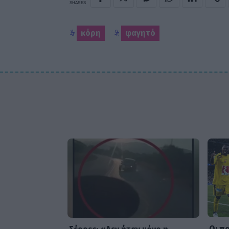
SHARES
κόρη
φαγητό