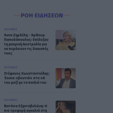
ΡΟΗ ΕΙΔΗΣΕΩΝ
SHOWBIZ
Άννα Ζηρδέλη - Άρθουρ
Παπαδόπουλος: Eπέλεξαν
τη μακρινή Αυστραλία για
να περάσουν τις διακοπές
τους
SHOWBIZ
Στέφανος Κωνσταντινίδης:
Έκανε «βουτιά» στα 48
του μαζί με τα παιδιά του
SHOWBIZ
Νατάσα Εξηνταβελώνη: Η
πιο τρυφερή αγκαλιά στη