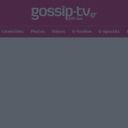
Celebrities
Photos
Videos
G-Fashion
G-Specials