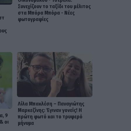
Οικονομάκου - Τσερέλα:
Συνεχίζουν το ταξίδι του μέλιτος
MEDIA
στα Μπόρα Μπόρα - Νέες
στ
Για Σένα: Γνωρίστε την
φωτογραφίες
οικογένεια Ηλιάδη – Εκεί
όπου οι πιο δυνατοί δεσμοί
ους
δοκιμάζονται περισσότερο
Λίλα Μπακλέση – Παναγιώτης
Μαρκεζίνης: Έγιναν γονείς! Η
α, 9
πρώτη φωτό και το τρυφερό
& οι
μήνυμα