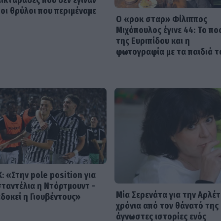
αικταράδες που δεν έγιναν
 οι θρύλοι που περιμέναμε
Ο «ροκ σταρ» Φίλιππος
Μιχόπουλος έγινε 44: Το πο
της Ευριπίδου και η
φωτογραφία με τα παιδιά τ
: «Στην pole position για
ταντέλια η Ντόρτμουντ -
Μία Σερενάτα για την Αρλέτ
δοκεί η Γιουβέντους»
χρόνια από τον θάνατό της 
άγνωστες ιστορίες ενός