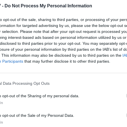
 -
Do Not Process My Personal Information
ήκη ως προτιμώμενη πηγή
α αποτελέσματα Google
to opt-out of the sale, sharing to third parties, or processing of your per
formation for targeted advertising by us, please use the below opt-out s
r selection. Please note that after your opt-out request is processed y
, έφτασαν στο νησί των ανέμων και απόλαυσαν την
eing interest-based ads based on personal information utilized by us or
είναι πάντα κουραστική και απαιτητική και έτσι ο
disclosed to third parties prior to your opt-out. You may separately opt-
losure of your personal information by third parties on the IAB’s list of
και παίκτης της Real Madrid, επέλεξε να κάνει τις
. This information may also be disclosed by us to third parties on the
IA
Participants
that may further disclose it to other third parties.
 έκλεψε την παράσταση, ενώ δεν έλειψαν και οι
γυναίκα του, Ana Bernal.
l Data Processing Opt Outs
o opt-out of the Sharing of my personal data.
In
o opt-out of the Sale of my Personal Data.
In