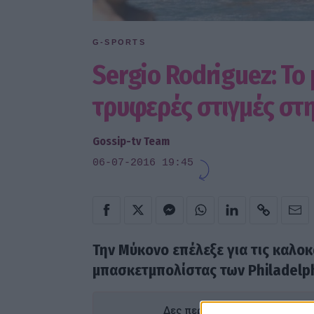
G-SPORTS
Sergio Rodriguez: Το 
τρυφερές στιγμές στ
Gossip-tv Team
06-07-2016 19:45
Την Μύκονο επέλεξε για τις καλοκ
μπασκετμπολίστας των Philadelp
Δες περισσότερα άρθρα του Go