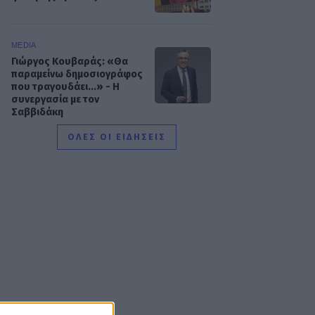
MEDIA
Γιώργος Κουβαράς: «Θα
παραμείνω δημοσιογράφος
που τραγουδάει...» - Η
συνεργασία με τον
Σαββιδάκη
ΟΛΕΣ ΟΙ ΕΙΔΗΣΕΙΣ
SHOWBIZ
Ειρήνη Νικολοπούλου: «Το
Tik Tok έχει γίνει το σόου
όλου του πλανήτη»
HOLLYWOOD
Σακίρα: Αυτές είναι οι 7
τροφές που την κρατούν
«αγέραστη» στα 49 της