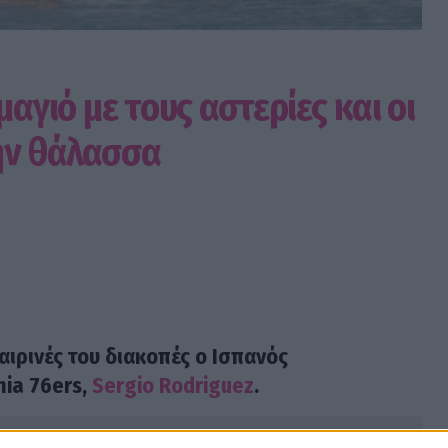
μαγιό με τους αστερίες και οι
ην θάλασσα
αιρινές του διακοπές ο Ισπανός
hia 76ers,
Sergio Rodriguez
.
ssip TV όταν αναζητάς ειδήσεις στην Google