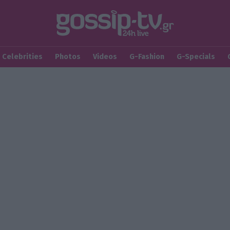
Celebrities
Photos
Videos
G-Fashion
G-Specials