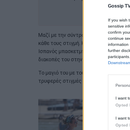
Gossip TV
Προσθ
στ
If you wish 
sensitive in
confirm you
Μαζί με την σύντροφό του, Ana Bernal
continue se
κάθε τους στιγμή. Κάθε σεζόν στο NBA 
information 
further disc
Ισπανός μπασκετμπολίστας που υπήρξε 
participants
διακοπές του στην Μύκονο.
Downstream 
Το μαγιό του με τους αστερίες πάντως
τρυφερές στιγμές στην θάλασσα με την 
Persona
I want t
Opted 
I want t
Opted 