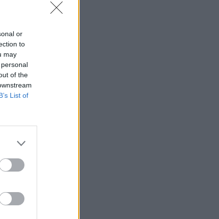
SHOWBIZ
Χριστίνα Τσάφου: «Η
Μαριλού θα είναι πάντα
sonal or
οικογένειά μου»
ection to
ou may
 personal
out of the
SHOWBIZ
 downstream
Daphne Lawrence: «Το
B’s List of
πρώτο μου τραγούδι το
έγραψα όταν πήγαινα Ε’
Δημοτικού¬
MEDIA
Μπαμπά σ’ αγαπώ - Ελένη
Σακκά: Η Μαίρη δεν
λειτουργεί συνειδητά για να
δημιουργεί χάος
MEDIA
Έλλη Κασόλη: «Έχω τη