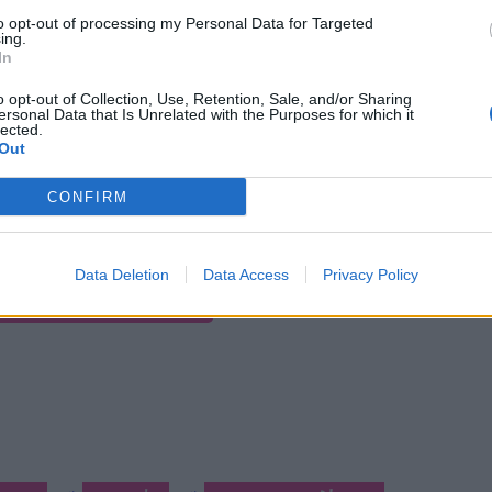
to opt-out of processing my Personal Data for Targeted
ing.
In
o opt-out of Collection, Use, Retention, Sale, and/or Sharing
ersonal Data that Is Unrelated with the Purposes for which it
lected.
Out
CONFIRM
Data Deletion
Data Access
Privacy Policy
 GALLERY - 31 PHOTOS