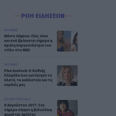
ΡΟΗ ΕΙΔΗΣΕΩΝ
SHOWBIZ
Μάντυ Λάμπου: Πώς είναι
και πού βρίσκεται σήμερα η
πρώτη παρουσιάστρια του
«Ok» στο MAD
SHOWBIZ
Ρίκα Διαλυνά: Η διεθνής
Ελληνίδα που κατέκτησε τα
πλατό, τα καλλιστεία και τις
καρδιές μας
GOSSIP SPECIALS
8 Αυγούστου 2017: Σαν
σήμερα σίγησε η βελούδινη
φωνή της Αρλέτας