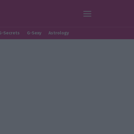
G-Secrets
G-Sexy
Astrology