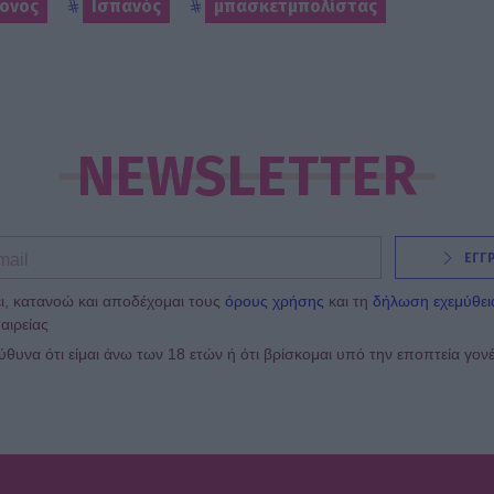
ονος
Ισπανός
μπασκετμπολίστας
NEWSLETTER
ΕΓΓ
ι, κατανοώ και αποδέχομαι τους
όρους χρήσης
και τη
δήλωση εχεμύθει
αιρείας
υνα ότι είμαι άνω των 18 ετών ή ότι βρίσκομαι υπό την εποπτεία γον