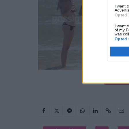
I want 
Advertis
Opted 
I want t
of my P
was col
Opted 
ΔΕΣ ΤΗ