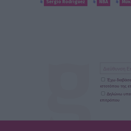
Sergio Rodriguez
NBA
Μύκ
Έχω διαβάσε
ιστοτόπου της ετ
Δηλώνω υπεύθ
επιτρόπου