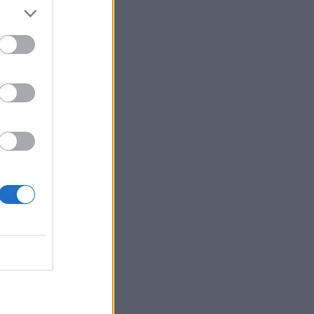
SHOWBIZ
Οικονομάκου: «Έσκασε
όλη η κούραση του
χειμώνα» - Το πρόβλημα
στις διακοπές στο νησί
Μπόρα Μπόρα
MEDIA
Μπαμπά, σ’ αγαπώ spoiler:
Η Βιργινία χάνει το
νηπιαγωγείο
SHOWBIZ
Γιώργος Λιάγκας - «Ο
Τζορτζ Κλούνεϊ της
Ελλάδας…»: Χαμός στα
σχόλια με την ΑΙ φωτό που
πόσταρε