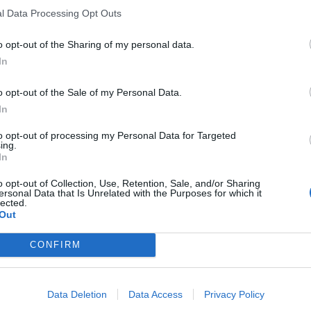
l Data Processing Opt Outs
ssip TV όταν αναζητάς ειδήσεις στην Google
o opt-out of the Sharing of my personal data.
ήκη ως προτιμώμενη πηγή
α αποτελέσματα Google
In
o opt-out of the Sale of my Personal Data.
ις δηλώσεις ο «πράσινος» γκαρντ ο οποίος είχε
In
ομάδας του επί της πρωταθλήτριας Λιθουανίας.
to opt-out of processing my Personal Data for Targeted
ing.
gr
In
o opt-out of Collection, Use, Retention, Sale, and/or Sharing
ersonal Data that Is Unrelated with the Purposes for which it
lected.
Out
ας
CONFIRM
Data Deletion
Data Access
Privacy Policy