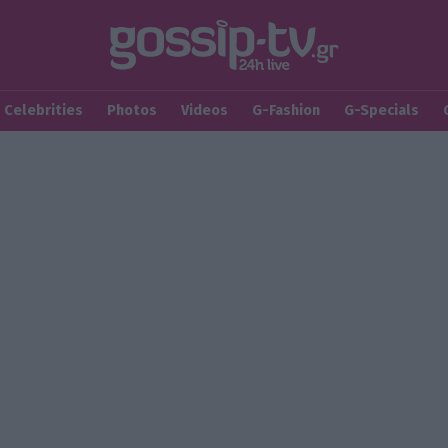
Celebrities
Photos
Videos
G-Fashion
G-Specials