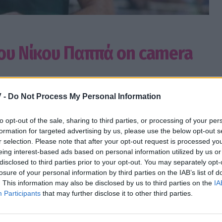
του Νίκου Παππά on camera
 -
Do Not Process My Personal Information
to opt-out of the sale, sharing to third parties, or processing of your per
formation for targeted advertising by us, please use the below opt-out s
r selection. Please note that after your opt-out request is processed y
eing interest-based ads based on personal information utilized by us or
disclosed to third parties prior to your opt-out. You may separately opt-
losure of your personal information by third parties on the IAB’s list of
πρωταγωνιστής της νίκης του Παναθηναϊκού
. This information may also be disclosed by us to third parties on the
IA
ώ έκλεψε την παράσταση και με την επική
Participants
that may further disclose it to other third parties.
ώνα σε δημοσιογράφο της ΕΡΤ.