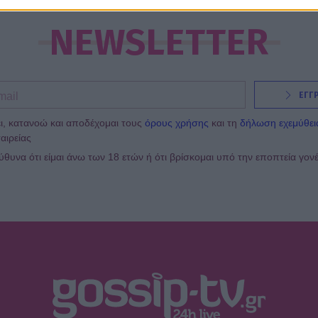
NEWSLETTER
ΕΓΓ
ι, κατανοώ και αποδέχομαι τους
όρους χρήσης
και τη
δήλωση εχεμύθει
αιρείας
υνα ότι είμαι άνω των 18 ετών ή ότι βρίσκομαι υπό την εποπτεία γον