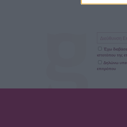
Έχω διαβάσε
ιστοτόπου της ετ
Δηλώνω υπεύθ
επιτρόπου