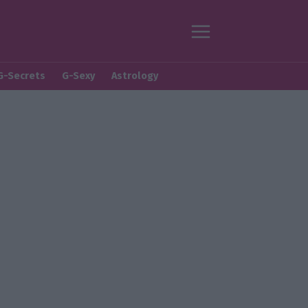
G-Secrets
G-Sexy
Astrology