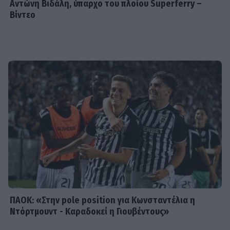
Αντώνη Βιδάλη, ύπαρχο του πλοίου Superferry –
Βίντεο
SHOWBIZ
Ξένια Κουτσουμπή: Έγινε τεσσάρων
μηνών - Η τρυφερή ανάρτηση της
Καινούργιου
SHOWBIZ
Λένα Παπαληγούρα για την απώλεια
του πατέρα της: «Δεν υπάρχει μέρα
που να μην τον σκεφτώ»
ΠΑΟΚ: «Στην pole position για Κωνσταντέλια η
Ντόρτμουντ - Καραδοκεί η Γιουβέντους»