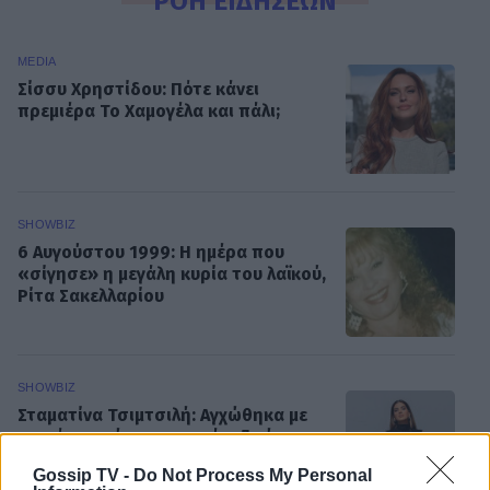
ΡΟΗ ΕΙΔΗΣΕΩΝ
MEDIA
Σίσσυ Χρηστίδου: Πότε κάνει
πρεμιέρα Το Χαμογέλα και πάλι;
SHOWBIZ
6 Αυγούστου 1999: Η ημέρα που
«σίγησε» η μεγάλη κυρία του λαϊκού,
Ρίτα Σακελλαρίου
SHOWBIZ
Σταματίνα Τσιμτσιλή: Αγχώθηκα με
το πόσο γρήγορα περνά η ζωή
Gossip TV -
Do Not Process My Personal