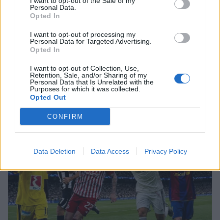
I want to opt-out of the Sale of my
Personal Data.
Opted In
MEDIA
I want to opt-out of processing my
TV Land: Αυτοί είναι οι ηθοποιοί που
Personal Data for Targeted Advertising.
πρωταγωνιστούν στη νέα σατιρική
Opted In
κωμωδία της ΕΡΤ
Τι είναι το «σύννεφο φωτιάς» -pyrocumulus ή
I want to opt-out of Collection, Use,
Retention, Sale, and/or Sharing of my
πυροσωρείτης: Δείτε βίντεο της πυρκαγιάς στον
Personal Data that Is Unrelated with the
Κιθαιρώνα
Purposes for which it was collected.
Opted Out
SHOWBIZ
Idra Kayne: Παίρνω τον όποιο φόβο
CONFIRM
και τον κάνω δύναμη
Data Deletion
Data Access
Privacy Policy
HOLLYWOOD
Νταγκ και Τζούλι Πιτ: Τα αδέλφια του
Μπραντ Πιτ που επέλεξαν μια
αλλιώτικη ζωή! Με τι ασχολούνται