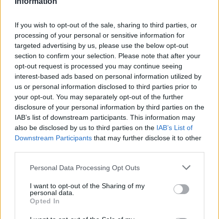
Information
If you wish to opt-out of the sale, sharing to third parties, or
MEDIA
processing of your personal or sensitive information for
True Crime στο Netflix: Τα καλύτερα
targeted advertising by us, please use the below opt-out
ντοκιμαντέρ για εγκλήματα και κατά
section to confirm your selection. Please note that after your
συρροή δολοφόνους
ΟΛΕΣ ΟΙ ΕΙΔΗΣΕΙΣ
opt-out request is processed you may continue seeing
interest-based ads based on personal information utilized by
us or personal information disclosed to third parties prior to
your opt-out. You may separately opt-out of the further
MEDIA
disclosure of your personal information by third parties on the
Κρίνο και αγκάθι: Επιστρέφει μετά
DPG NETWORK
IAB’s list of downstream participants. This information may
τη φυλακή και δύο οικογένειες
also be disclosed by us to third parties on the
IAB’s List of
μπαίνουν σε τροχιά σύγκρουσης
Downstream Participants
that may further disclose it to other
third parties.
Personal Data Processing Opt Outs
SHOWBIZ
Δημουλίδου:«Οι αναγνώστες που με
I want to opt-out of the Sharing of my
personal data.
ακολουθούν με θεωρούν κορυφαία,
Opted In
οι haters λογοτεχνικό σκουπίδι»