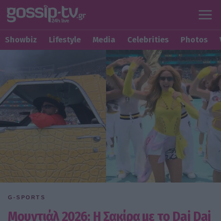
Showbiz
Lifestyle
Media
Celebrities
Photos
G-SPORTS
Μουντιάλ 2026: Η Σακίρα με το Dai Dai