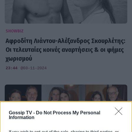
SHOWBIZ
Αφροδίτη Λιάντου-Αλέξανδρος Σκουρλέτης:
Οι τελευταίες κοινές αναρτήσεις & οι φήμες
χωρισμού
23:44
@03-11-2024
Gossip TV -
Do Not Process My Personal
Information
If you wish to opt-out of the sale, sharing to third parties, or