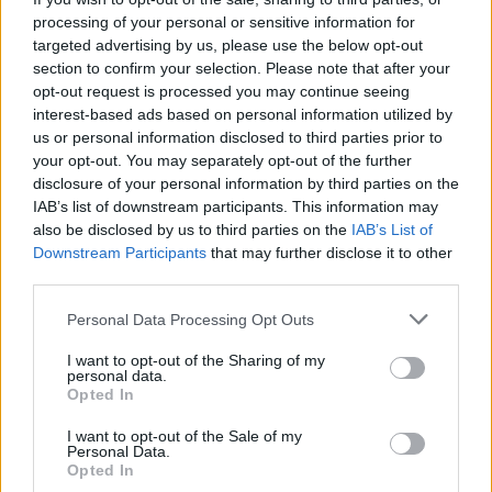
processing of your personal or sensitive information for
targeted advertising by us, please use the below opt-out
section to confirm your selection. Please note that after your
opt-out request is processed you may continue seeing
interest-based ads based on personal information utilized by
MEDIA
us or personal information disclosed to third parties prior to
Τα παιδιά των ηθοποιών που
your opt-out. You may separately opt-out of the further
disclosure of your personal information by third parties on the
πρωταγωνιστούν στις φετινές σειρές!
IAB’s list of downstream participants. This information may
also be disclosed by us to third parties on the
IAB’s List of
03:05
@25-10-2024
Downstream Participants
that may further disclose it to other
third parties.
Personal Data Processing Opt Outs
I want to opt-out of the Sharing of my
personal data.
Opted In
I want to opt-out of the Sale of my
Personal Data.
Opted In