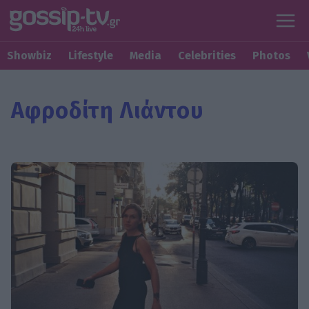
Showbiz
Lifestyle
Media
Celebrities
Photos
Αφροδίτη Λιάντου