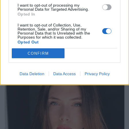
I want to opt-out of processing my
Personal Data for Targeted Advertising.
Opted In
I want to opt-out of Collection, Use,
SHOWBIZ
Retention, Sale, and/or Sharing of my
Personal Data that Is Unrelated with the
Αφροδίτη Λιάντου: Έχει πολύ άσχημο
Purposes for which it was collected.
Opted Out
ανταγωνισμό και ένιωθα ότι δεν μπορούσα
να συνδεθώ
CONFIRM
00:50
@07-10-2024
Data Deletion
Data Access
Privacy Policy