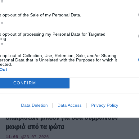
In
16:39
@23-07-2026
o opt-out of the Sale of my Personal Data.
In
G-SPORTS
to opt-out of processing my Personal Data for Targeted
ing.
Οι αστέρες του Παγκοσμίου αλά ελληνικά
In
μέσα από τις επιλογές του Γιάννη
o opt-out of Collection, Use, Retention, Sale, and/or Sharing
Τσιμιτσέλη στο Allwyn Game
ersonal Data that Is Unrelated with the Purposes for which it
lected.
12:10
@23-07-2026
Out
CONFIRM
G-SPORTS
Data Deletion
Data Access
Privacy Policy
Οι πρωταγωνιστές των μεγάλων
διακρίσεων μιλούν για όσα συμβαίνουν
μακριά από τα φώτα
11:08
@23-07-2026