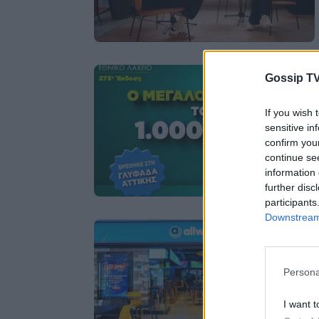
Gossip TV
If you wish 
sensitive in
confirm you
continue se
information 
further disc
participants
Downstream 
Persona
I want t