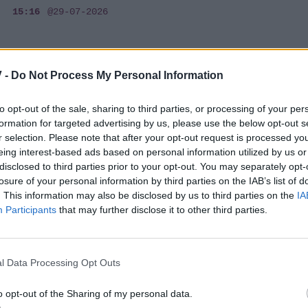
15:16
@29-07-2026
 -
Do Not Process My Personal Information
INSIDE STORIES
Στην Γλυφάδα ο νικητής του 1 εκατ. ευρώ
to opt-out of the sale, sharing to third parties, or processing of your per
που κέρδισε τον Μεγάλο Λαχνό στο
formation for targeted advertising by us, please use the below opt-out s
Εθνικό Λαχείο
r selection. Please note that after your opt-out request is processed y
eing interest-based ads based on personal information utilized by us or
16:20
@27-07-2026
disclosed to third parties prior to your opt-out. You may separately opt-
losure of your personal information by third parties on the IAB’s list of
. This information may also be disclosed by us to third parties on the
IA
Participants
that may further disclose it to other third parties.
INSIDE STORIES
ΠΑΜΕ ΣΤΟΙΧΗΜΑ: Περισσότερα από 22
l Data Processing Opt Outs
εκατομμύρια ευρώ σε κέρδη μοίρασε την
προηγούμενη εβδομάδα
o opt-out of the Sharing of my personal data.