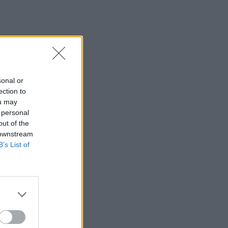
sonal or
ection to
ou may
 personal
out of the
 downstream
B’s List of