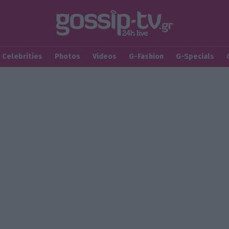
Celebrities
Photos
Videos
G-Fashion
G-Specials