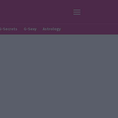
G-Secrets
G-Sexy
Astrology