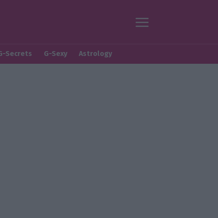
G-Secrets
G-Sexy
Astrology