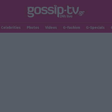
Celebrities
Photos
Videos
G-Fashion
G-Specials