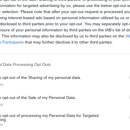
05:57
@06-10-2017
formation for targeted advertising by us, please use the below opt-out s
r selection. Please note that after your opt-out request is processed y
eing interest-based ads based on personal information utilized by us or
disclosed to third parties prior to your opt-out. You may separately opt-
losure of your personal information by third parties on the IAB’s list of
SHOWBIZ
. This information may also be disclosed by us to third parties on the
IA
Participants
that may further disclose it to other third parties.
Άμλετ: Έρχεται με πρωταγωνιστές τον
Τάσο Ιορδανίδη και την Πέμυ Ζούνη!
02:10
@03-02-2017
l Data Processing Opt Outs
o opt-out of the Sharing of my personal data.
In
o opt-out of the Sale of my Personal Data.
G-FASHION
In
Κι όμως πήγε έτσι για να δει Άμλετ
to opt-out of processing my Personal Data for Targeted
ing.
08:00
@24-01-2017
In