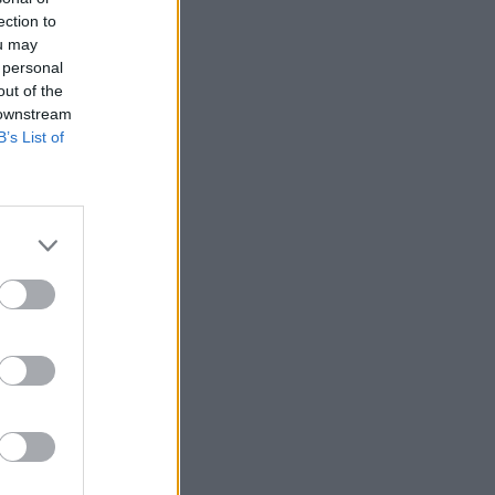
ection to
ou may
 personal
out of the
 downstream
B’s List of