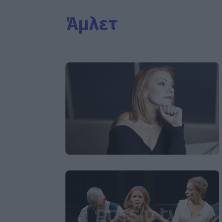
Άμλετ