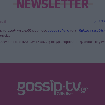
NEWSLETTER
ΕΓΓ
ι, κατανοώ και αποδέχομαι τους
όρους χρήσης
και τη
δήλωση εχεμύθει
αιρείας
υνα ότι είμαι άνω των 18 ετών ή ότι βρίσκομαι υπό την εποπτεία γον