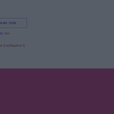
ΡΑΦΗ ΤΩΡΑ
ας
του
έα ή κηδεμόνα ή