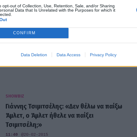
o opt-out of Collection, Use, Retention, Sale, and/or Sharing
ersonal Data that Is Unrelated with the Purposes for which it
lected.
Out
CONFIRM
EXODOS
Επίσημη πρεμιέρα για τον «Άμλετ»
Data Deletion
Data Access
Privacy Policy
18:17
@23-11-2016
SHOWBIZ
Γιάννης Τσιμιτσέλης: «Δεν θέλω να παίξω
Άμλετ, ο Άμλετ ήθελε να παίξει
Τσιμιτσέλη;»
11:40
@20-02-2015