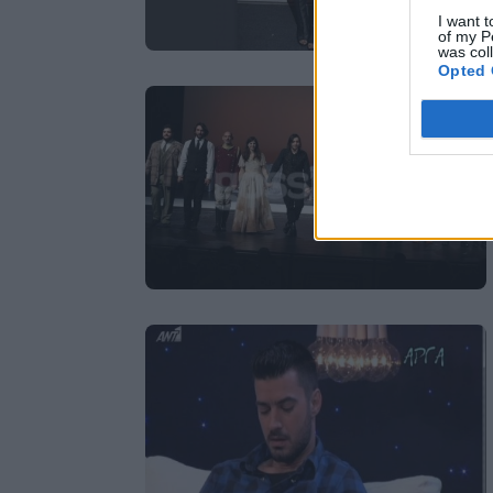
I want t
of my P
was col
Opted 