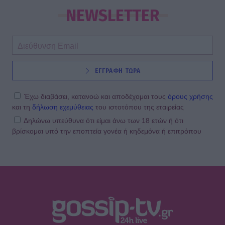
NEWSLETTER
ΕΓΓΡΑΦΗ ΤΩΡΑ
Έχω διαβάσει, κατανοώ και αποδέχομαι τους
όρους χρήσης
και τη
δήλωση εχεμύθειας
του ιστοτόπου της εταιρείας
Δηλώνω υπεύθυνα ότι είμαι άνω των 18 ετών ή ότι
βρίσκομαι υπό την εποπτεία γονέα ή κηδεμόνα ή επιτρόπου