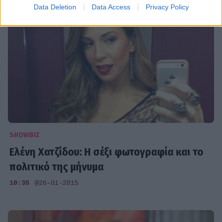
Data Deletion
Data Access
Privacy Policy
SHOWBIZ
Ελένη Χατζίδου: Η σέξι φωτογραφία και το
πολιτικό της μήνυμα
10:35
@26-01-2015