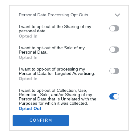
third parties.
Personal Data Processing Opt Outs
I want to opt-out of the Sharing of my
personal data.
Opted In
I want to opt-out of the Sale of my
Personal Data.
Opted In
I want to opt-out of processing my
Personal Data for Targeted Advertising.
Opted In
I want to opt-out of Collection, Use,
G-POLITICS
Retention, Sale, and/or Sharing of my
Personal Data that Is Unrelated with the
Εκλογές 2015: Ο Αλέξης Τσίπρας απάντησε
Purposes for which it was collected.
Opted Out
στον Dr House
CONFIRM
10:47
@26-01-2015