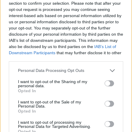
section to confirm your selection. Please note that after your
opt-out request is processed you may continue seeing
interest-based ads based on personal information utilized by
MEDIA
us or personal information disclosed to third parties prior to
your opt-out. You may separately opt-out of the further
Power of Love: Ο Γιάννης παραδέχτηκε ότι
disclosure of your personal information by third parties on the
ήταν ζευγάρι με την Αργυρώ πριν το
IAB’s list of downstream participants. This information may
παιχνίδι! Οι αντιδράσεις
also be disclosed by us to third parties on the
IAB’s List of
Downstream Participants
that may further disclose it to other
23:34
@15-01-2019
third parties.
Personal Data Processing Opt Outs
I want to opt-out of the Sharing of my
personal data.
Opted In
I want to opt-out of the Sale of my
Personal Data.
Opted In
I want to opt-out of processing my
Personal Data for Targeted Advertising.
Opted In