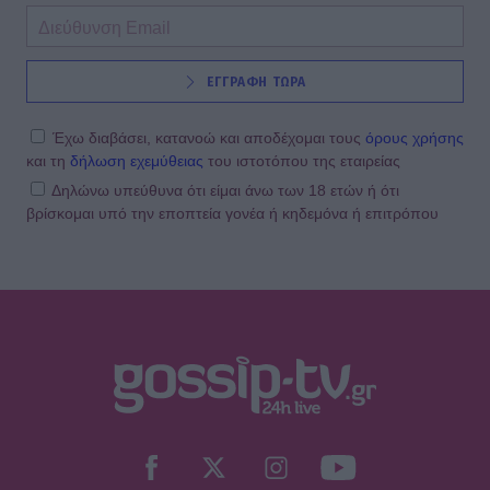
ΕΓΓΡΑΦΗ ΤΩΡΑ
Έχω διαβάσει, κατανοώ και αποδέχομαι τους
όρους χρήσης
και τη
δήλωση εχεμύθειας
του ιστοτόπου της εταιρείας
Δηλώνω υπεύθυνα ότι είμαι άνω των 18 ετών ή ότι
βρίσκομαι υπό την εποπτεία γονέα ή κηδεμόνα ή επιτρόπου