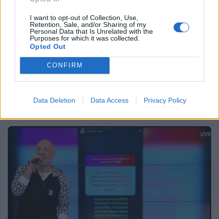
I want to opt-out of Collection, Use,
Retention, Sale, and/or Sharing of my
Personal Data that Is Unrelated with the
MEDIA
Purposes for which it was collected.
Opted Out
Power of Love: Ο Γιάννης Κοπιδάκης
ξέσπασε σε δάκρυα κάνοντας ερωτική
CONFIRM
εξομολόγηση στην Αργυρώ
22:44
@15-01-2019
Data Deletion
Data Access
Privacy Policy