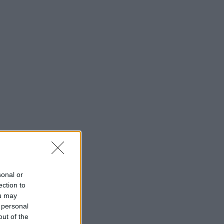
sonal or
ection to
ou may
 personal
out of the