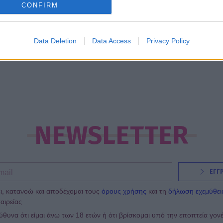
21:14
@07-08-2015
CONFIRM
Data Deletion
Data Access
Privacy Policy
NEWSLETTER
ΕΓΓ
ι, κατανοώ και αποδέχομαι τους
όρους χρήσης
και τη
δήλωση εχεμύθει
αιρείας
υνα ότι είμαι άνω των 18 ετών ή ότι βρίσκομαι υπό την εποπτεία γον