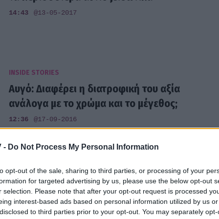
14:43
@13-05-2017
INSIDE STORIES
Αυγό: Διαφέρει η διατροφική του αξία
ανάλογα με το χρώμα και το μέγεθος;
12:36
@17-09-2016
 -
Do Not Process My Personal Information
to opt-out of the sale, sharing to third parties, or processing of your per
INSIDE STORIES
formation for targeted advertising by us, please use the below opt-out s
r selection. Please note that after your opt-out request is processed y
Έρευνα σε γονείς και παιδιά για την
eing interest-based ads based on personal information utilized by us or
διατροφική αξία του αμυγδάλου
disclosed to third parties prior to your opt-out. You may separately opt-