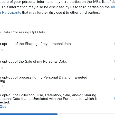
losure of your personal information by third parties on the IAB’s list of
21:10
@17-07-2016
. This information may also be disclosed by us to third parties on the
IA
Participants
that may further disclose it to other third parties.
l Data Processing Opt Outs
INSIDE STORIES
Λευκή πατάτα vs. γλυκοπατάτα: Θερμίδες
o opt-out of the Sharing of my personal data.
In
και διατροφική αξία (γράφημα)
21:46
@25-10-2015
o opt-out of the Sale of my Personal Data.
In
to opt-out of processing my Personal Data for Targeted
ing.
In
TASTE
o opt-out of Collection, Use, Retention, Sale, and/or Sharing
Αβγό: Θερμίδες και διατροφική αξία στον
ersonal Data that Is Unrelated with the Purposes for which it
lected.
κρόκο και το ασπράδι (πίνακας)
Out