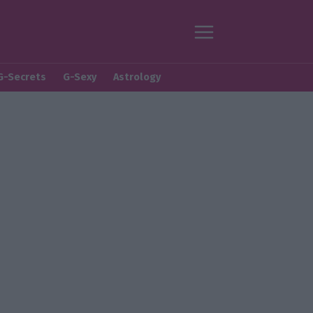
G-Secrets
G-Sexy
Astrology