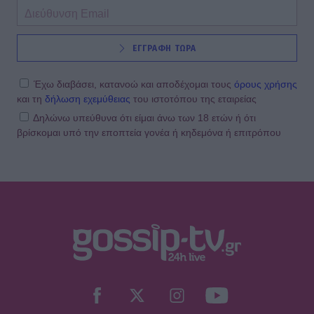
ΕΓΓΡΑΦΗ ΤΩΡΑ
Έχω διαβάσει, κατανοώ και αποδέχομαι τους
όρους χρήσης
και τη
δήλωση εχεμύθειας
του ιστοτόπου της εταιρείας
Δηλώνω υπεύθυνα ότι είμαι άνω των 18 ετών ή ότι
βρίσκομαι υπό την εποπτεία γονέα ή κηδεμόνα ή επιτρόπου