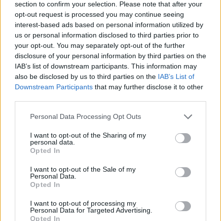
section to confirm your selection. Please note that after your
opt-out request is processed you may continue seeing
interest-based ads based on personal information utilized by
SHOWBIZ
us or personal information disclosed to third parties prior to
Πέτρος Φιλιππίδης: Απών από τη δίκη!
your opt-out. You may separately opt-out of the further
Επιβαρύνθηκε η υγεία του - «Ίσως να
disclosure of your personal information by third parties on the
IAB’s list of downstream participants. This information may
νοσηλευτεί…»
also be disclosed by us to third parties on the
IAB’s List of
Downstream Participants
that may further disclose it to other
10:22
@19-05-2025
third parties.
Personal Data Processing Opt Outs
I want to opt-out of the Sharing of my
personal data.
Opted In
I want to opt-out of the Sale of my
Personal Data.
Opted In
I want to opt-out of processing my
Personal Data for Targeted Advertising.
Opted In