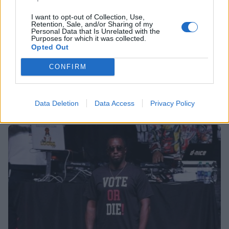
I want to opt-out of Collection, Use,
Retention, Sale, and/or Sharing of my
Personal Data that Is Unrelated with the
SHOWBIZ
Purposes for which it was collected.
Sean «Diddy» Combs: Τα μηνύματα με την
Opted Out
Cassie Ventura, τα «freak offs» και οι
CONFIRM
αποκαλύψεις
07:29
@18-05-2025
Data Deletion
Data Access
Privacy Policy