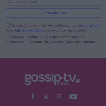
ΕΓΓΡΑΦΗ ΤΩΡΑ
Έχω διαβάσει, κατανοώ και αποδέχομαι τους
όρους χρήσης
και τη
δήλωση εχεμύθειας
του ιστοτόπου της εταιρείας
Δηλώνω υπεύθυνα ότι είμαι άνω των 18 ετών ή ότι
βρίσκομαι υπό την εποπτεία γονέα ή κηδεμόνα ή επιτρόπου