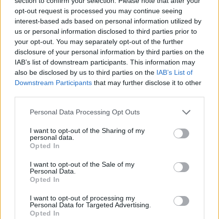
section to confirm your selection. Please note that after your
opt-out request is processed you may continue seeing
interest-based ads based on personal information utilized by
SOCIETY
us or personal information disclosed to third parties prior to
your opt-out. You may separately opt-out of the further
«Ο "δράκος" του Αμαρουσίου είναι ο
disclosure of your personal information by third parties on the
δολοφόνος της Αγραφιώτου αλλά πρέπει
IAB’s list of downstream participants. This information may
να αποδειχθεί...»
also be disclosed by us to third parties on the
IAB’s List of
Downstream Participants
that may further disclose it to other
16:19
@27-05-2016
third parties.
Personal Data Processing Opt Outs
I want to opt-out of the Sharing of my
personal data.
Opted In
I want to opt-out of the Sale of my
Personal Data.
Opted In
I want to opt-out of processing my
Personal Data for Targeted Advertising.
Opted In