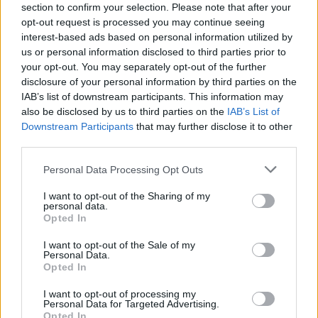
section to confirm your selection. Please note that after your
opt-out request is processed you may continue seeing
SHOWBIZ
interest-based ads based on personal information utilized by
Ελίνα Κέφη: Παντρεύτηκε με τον αγαπημένο
us or personal information disclosed to third parties prior to
your opt-out. You may separately opt-out of the further
της, Πάνο Μιχαλόπουλο - Στιγμιότυπα από
disclosure of your personal information by third parties on the
τον γάμο της
IAB’s list of downstream participants. This information may
also be disclosed by us to third parties on the
IAB’s List of
09:32
@29-05-2023
Downstream Participants
that may further disclose it to other
third parties.
Personal Data Processing Opt Outs
I want to opt-out of the Sharing of my
personal data.
Opted In
I want to opt-out of the Sale of my
Personal Data.
Opted In
I want to opt-out of processing my
Personal Data for Targeted Advertising.
Opted In