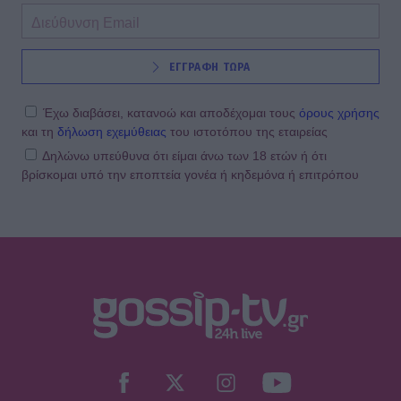
ΕΓΓΡΑΦΗ ΤΩΡΑ
Έχω διαβάσει, κατανοώ και αποδέχομαι τους
όρους χρήσης
και τη
δήλωση εχεμύθειας
του ιστοτόπου της εταιρείας
Δηλώνω υπεύθυνα ότι είμαι άνω των 18 ετών ή ότι
βρίσκομαι υπό την εποπτεία γονέα ή κηδεμόνα ή επιτρόπου