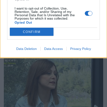
I want to opt-out of Collection, Use,
MEDIA
Retention, Sale, and/or Sharing of my
Personal Data that Is Unrelated with the
Συγκινεί η Ελίνα Κέφη: «Ο Γιώργος
Purposes for which it was collected.
Opted Out
Λουκανίδης ήταν κολλητός φίλος μου.
CONFIRM
Έρχεται στον ύπνο μου»
15:12
@12-10-2022
Data Deletion
Data Access
Privacy Policy