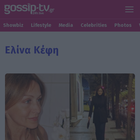
Showbiz
Lifestyle
Media
Celebrities
Photos
Ελίνα Κέφη