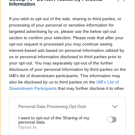
Ο τρόμος επέστρεψε στη Γαλλία - Τα βίντεο,
Information
οι φωτογραφίες, οι μαρτυρίες από τη νύχτα
If you wish to opt-out of the sale, sharing to third parties, or
του θανάτου
processing of your personal or sensitive information for
targeted advertising by us, please use the below opt-out
11:40
@15-07-2016
section to confirm your selection. Please note that after your
opt-out request is processed you may continue seeing
interest-based ads based on personal information utilized by
us or personal information disclosed to third parties prior to
your opt-out. You may separately opt-out of the further
disclosure of your personal information by third parties on the
IAB’s list of downstream participants. This information may
also be disclosed by us to third parties on the
IAB’s List of
Downstream Participants
that may further disclose it to other
third parties.
Personal Data Processing Opt Outs
I want to opt-out of the Sharing of my
personal data.
Opted In
SOCIETY