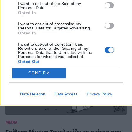
I want to opt-out of the Sale of my
Επίθεση Νίκαια: Αναζητούν στο Twitter τους
Personal Data.
Opted In
αγνοούμενους - Το hashtag, που έφτιαξαν
I want to opt-out of processing my
11:36
@15-07-2016
Personal Data for Targeted Advertising.
Opted In
I want to opt-out of Collection, Use,
Retention, Sale, and/or Sharing of my
Personal Data that Is Unrelated with the
Purposes for which it was collected.
Opted Out
CONFIRM
Data Deletion
Data Access
Privacy Policy
MEDIA