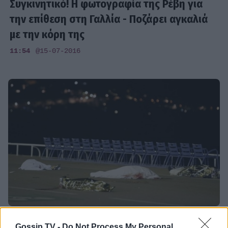
Συγκινητικό! Η φωτογραφία της Ρέβη για
την επίθεση στη Γαλλία - Ποζάρει αγκαλιά
με την κόρη της
11:54
@15-07-2016
SOCIETY
Gossip TV -
Do Not Process My Personal