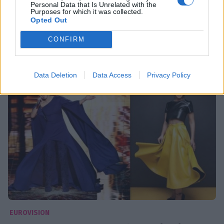
Κατακεραυνώνει τoυς Argo η Εύη Δρούτσα:
Personal Data that Is Unrelated with the
Purposes for which it was collected.
«Δεν θέλω να τους προσβάλλω, αλλά είναι
Opted Out
ερασιτέχνες»
CONFIRM
16:54
@15-05-2016
Data Deletion
Data Access
Privacy Policy
EUROVISION