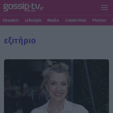
Showbiz
Lifestyle
Media
Celebrities
Photos
εξιτήριο