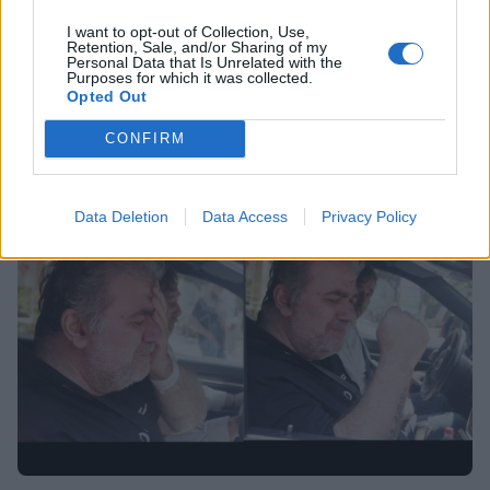
SHOWBIZ
I want to opt-out of Collection, Use,
Εξιτήριο για τη Βίκυ Κάβουρα με το μωρό
Retention, Sale, and/or Sharing of my
Personal Data that Is Unrelated with the
της από το μαιευτήριο! Η τρυφερή φωτό με
Purposes for which it was collected.
Opted Out
τον Τζαβέλλα!
CONFIRM
17:16
@03-06-2024
Data Deletion
Data Access
Privacy Policy