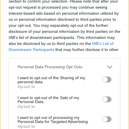
section to confirm your selection. Please note that after your
Ελισάβετ Σπανού: Εξιτήριο για το
opt-out request is processed you may continue seeing
interest-based ads based on personal information utilized by
νεογέννητο – Μετά από 5 ημέρες που
us or personal information disclosed to third parties prior to
πηγαινοέρχομαι στο μαιευτήριο...
your opt-out. You may separately opt-out of the further
disclosure of your personal information by third parties on the
14:29
@07-06-2024
IAB’s list of downstream participants. This information may
also be disclosed by us to third parties on the
IAB’s List of
Downstream Participants
that may further disclose it to other
third parties.
Personal Data Processing Opt Outs
I want to opt-out of the Sharing of my
personal data.
Opted In
I want to opt-out of the Sale of my
Personal Data.
Opted In
I want to opt-out of processing my
Personal Data for Targeted Advertising.
Opted In