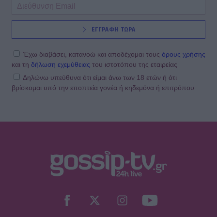
ΕΓΓΡΑΦΗ ΤΩΡΑ
Έχω διαβάσει, κατανοώ και αποδέχομαι τους
όρους χρήσης
και τη
δήλωση εχεμύθειας
του ιστοτόπου της εταιρείας
Δηλώνω υπεύθυνα ότι είμαι άνω των 18 ετών ή ότι
βρίσκομαι υπό την εποπτεία γονέα ή κηδεμόνα ή επιτρόπου