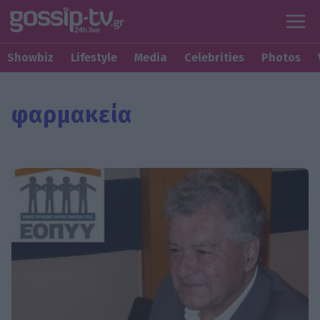
Showbiz
Lifestyle
Media
Celebrities
Photos
φαρμακεία