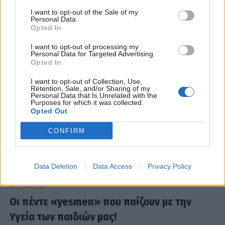
Απεργούν τα φαρμακεία από αύριο
I want to opt-out of the Sale of my
Personal Data.
14:15
@05-03-2012
Opted In
I want to opt-out of processing my
Personal Data for Targeted Advertising.
Opted In
I want to opt-out of Collection, Use,
Retention, Sale, and/or Sharing of my
Personal Data that Is Unrelated with the
Purposes for which it was collected.
Opted Out
CONFIRM
Data Deletion
Data Access
Privacy Policy
G-POLITICS
Οι πέντε «yesmen» που παίζουν με την
Υγεία των παιδιών μας!