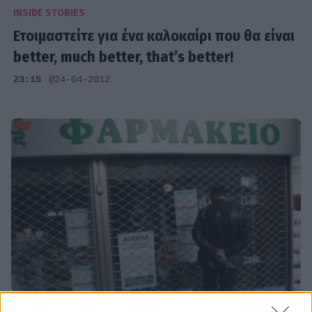
INSIDE STORIES
Ετοιμαστείτε για ένα καλοκαίρι που θα είναι
better, much better, that’s better!
23:15
@24-04-2012
INSIDE STORIES