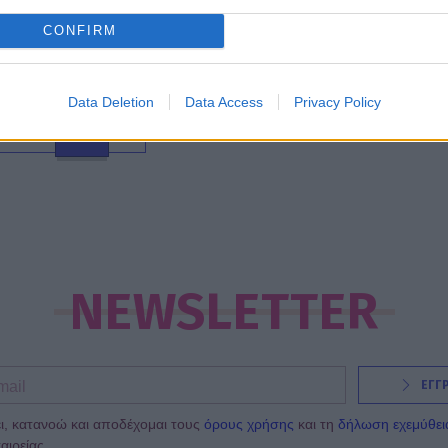
08:28
@25-09-2012
CONFIRM
Data Deletion
Data Access
Privacy Policy
01
02
NEWSLETTER
ΕΓΓ
ι, κατανοώ και αποδέχομαι τους
όρους χρήσης
και τη
δήλωση εχεμύθει
αιρείας