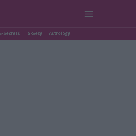
G-Secrets
G-Sexy
Astrology