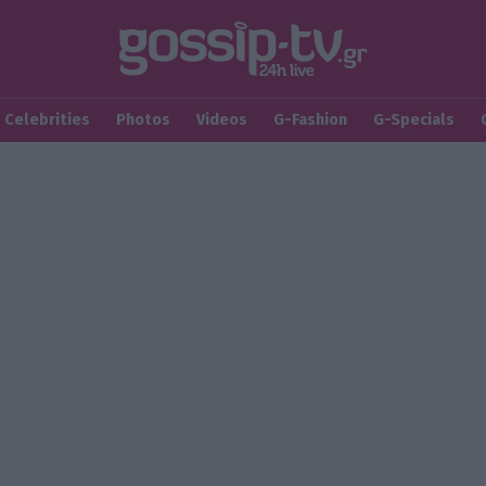
Celebrities
Photos
Videos
G-Fashion
G-Specials