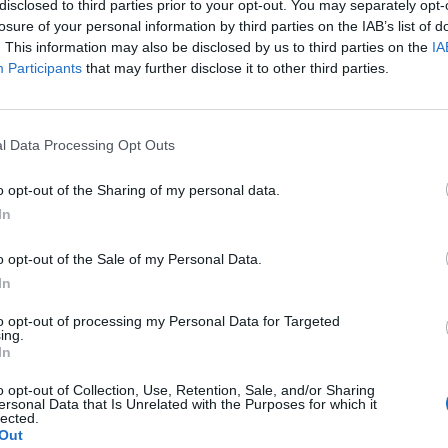
disclosed to third parties prior to your opt-out. You may separately opt-
11:01
@11-02-2013
losure of your personal information by third parties on the IAB’s list of
. This information may also be disclosed by us to third parties on the
IA
Participants
that may further disclose it to other third parties.
SHOWBIZ
l Data Processing Opt Outs
Το φιλί στο στόμα του Τσαλίκη στη
o opt-out of the Sharing of my personal data.
Γερμανού!
In
10:56
@08-02-2013
o opt-out of the Sale of my Personal Data.
In
to opt-out of processing my Personal Data for Targeted
ing.
In
SHOWBIZ
Φιλί στο στόμα αντάλλαξε ο Ψινάκης με
o opt-out of Collection, Use, Retention, Sale, and/or Sharing
ersonal Data that Is Unrelated with the Purposes for which it
τον…
lected.
Out