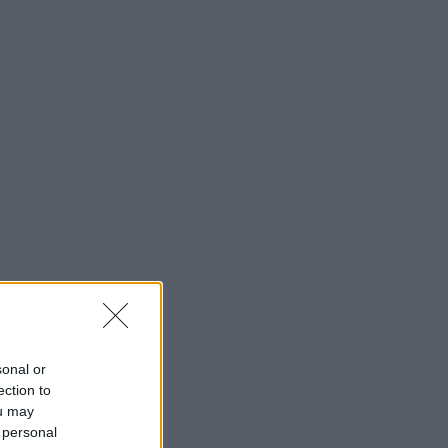
sonal or
ection to
ou may
 personal