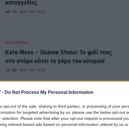
καταγγελίες
08:30
@28-05-2013
HOLLYWOOD
Kate Moss – Sharon Stone: Το φιλί τους
στο στόμα κάνει το γύρο του κόσμου!
15:50
@09-04-2013
 -
Do Not Process My Personal Information
HOLLYWOOD
to opt-out of the sale, sharing to third parties, or processing of your per
formation for targeted advertising by us, please use the below opt-out s
Τον φίλησε στο στόμα από τη χαρά του!
r selection. Please note that after your opt-out request is processed y
(φωτό)
eing interest-based ads based on personal information utilized by us or