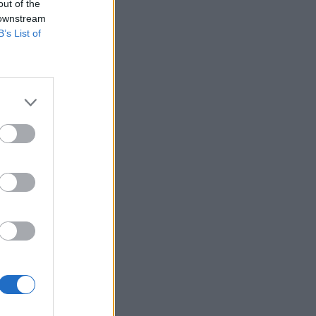
out of the
 downstream
B’s List of