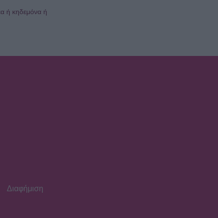
έα ή κηδεμόνα ή
Διαφήμιση