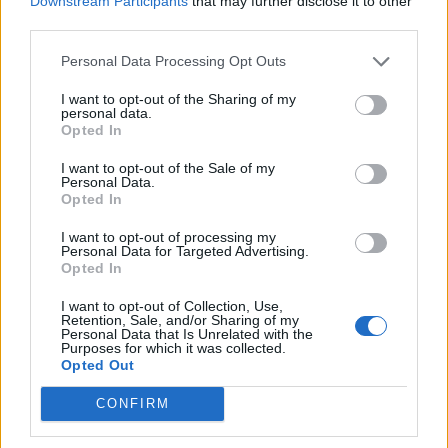
Downstream Participants
that may further disclose it to other
third parties.
Personal Data Processing Opt Outs
I want to opt-out of the Sharing of my
personal data.
Opted In
I want to opt-out of the Sale of my
Personal Data.
Opted In
I want to opt-out of processing my
Personal Data for Targeted Advertising.
Opted In
I want to opt-out of Collection, Use,
GOSSIP CAM
Retention, Sale, and/or Sharing of my
Personal Data that Is Unrelated with the
Ο φωτογραφικός φακός του gossip-tv
Purposes for which it was collected.
Opted Out
«έπιασε» Σκορδά-Λιάγκα και τον γιο τους
CONFIRM
στη Γλυφάδα
12:10
@20-11-2014