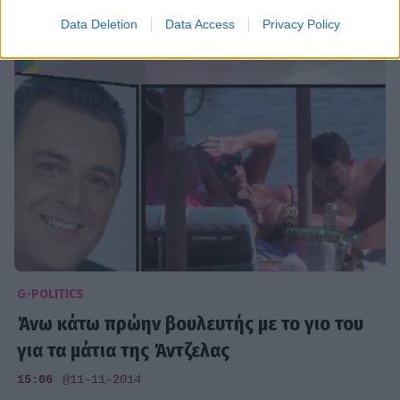
Data Deletion
Data Access
Privacy Policy
G-POLITICS
Άνω κάτω πρώην βουλευτής με το γιο του
για τα μάτια της Άντζελας
15:06
@11-11-2014