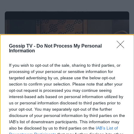
Gossip TV -
Do Not Process My Personal
Information
If you wish to opt-out of the sale, sharing to third parties, or
processing of your personal or sensitive information for
targeted advertising by us, please use the below opt-out
section to confirm your selection. Please note that after your
opt-out request is processed you may continue seeing
INSIDE STORIES
interest-based ads based on personal information utilized by
Δείτε τι γίνεται όταν αυτός ο πατέρας ζητά
us or personal information disclosed to third parties prior to
your opt-out. You may separately opt-out of the further
το αλάτι από τον γιο του! Θα κλάψετε από
disclosure of your personal information by third parties on the
τα γέλια (βίντεο)
IAB’s list of downstream participants. This information may
also be disclosed by us to third parties on the
IAB’s List of
12:20
@25-11-2014