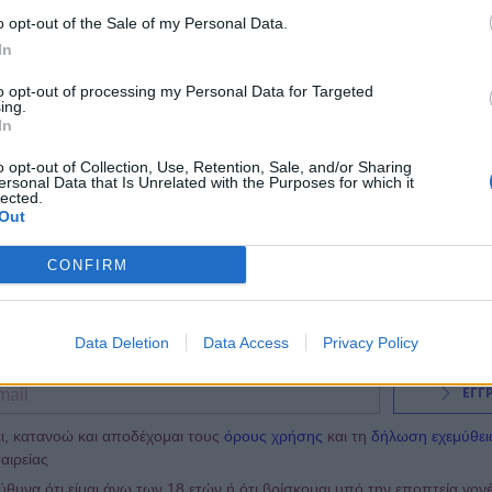
o opt-out of the Sale of my Personal Data.
10:53
@10-05-2018
In
to opt-out of processing my Personal Data for Targeted
ing.
In
o opt-out of Collection, Use, Retention, Sale, and/or Sharing
ersonal Data that Is Unrelated with the Purposes for which it
lected.
Out
CONFIRM
NEWSLETTER
Data Deletion
Data Access
Privacy Policy
ΕΓΓ
ι, κατανοώ και αποδέχομαι τους
όρους χρήσης
και τη
δήλωση εχεμύθει
αιρείας
υνα ότι είμαι άνω των 18 ετών ή ότι βρίσκομαι υπό την εποπτεία γον