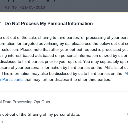
08:30
@11-05-2018
 -
Do Not Process My Personal Information
to opt-out of the sale, sharing to third parties, or processing of your per
EUROVISION
formation for targeted advertising by us, please use the below opt-out s
r selection. Please note that after your opt-out request is processed y
Eurovision 2018: Γιάννα Τερζή: Σε ποια
eing interest-based ads based on personal information utilized by us or
συμμετοχή ευχήθηκε να κερδίσει;
disclosed to third parties prior to your opt-out. You may separately opt-
losure of your personal information by third parties on the IAB’s list of
13:20
@10-05-2018
. This information may also be disclosed by us to third parties on the
IA
Participants
that may further disclose it to other third parties.
EUROVISION
l Data Processing Opt Outs
Eurovision 2018: Έλλη Κοκκίνου: «Η
o opt-out of the Sharing of my personal data.
Φουρέιρα ήταν σοκαριστική και
In
συγκλονιστική στη σκηνή…»!