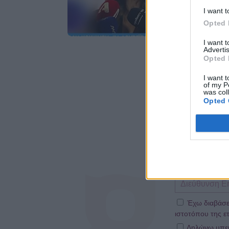
I want t
Opted 
I want 
Advertis
Opted 
I want t
of my P
was col
Opted 
Έχω διαβάσε
ιστοτόπου της ετ
Δηλώνω υπεύθ