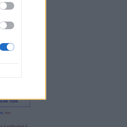
ΡΑΦΗ ΤΩΡΑ
ας
του
έα ή κηδεμόνα ή