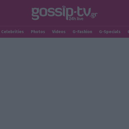
Celebrities
Photos
Videos
G-Fashion
G-Specials