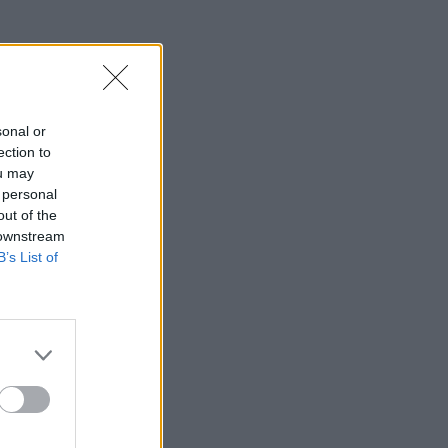
sonal or
ection to
ou may
 personal
out of the
 downstream
B’s List of