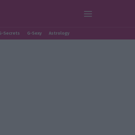
G-Secrets
G-Sexy
Astrology