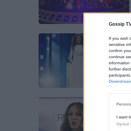
Gossip TV
If you wish 
sensitive in
confirm you
continue se
information 
further disc
participants
Downstream 
Persona
I want t
Opted 