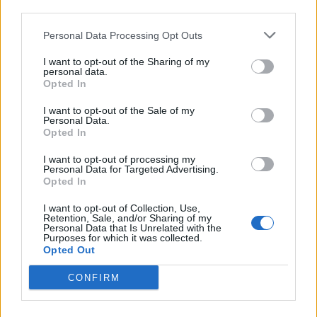
third parties.
Personal Data Processing Opt Outs
I want to opt-out of the Sharing of my
personal data.
Opted In
I want to opt-out of the Sale of my
Personal Data.
Opted In
I want to opt-out of processing my
Personal Data for Targeted Advertising.
Opted In
MEDIA
I want to opt-out of Collection, Use,
YFSF 3: Σταμάτης Γαρδέλης: Δεν έπεισε τους
Retention, Sale, and/or Sharing of my
Personal Data that Is Unrelated with the
κριτές ως Ρασούλης
Purposes for which it was collected.
Opted Out
23:25
@19-06-2016
CONFIRM