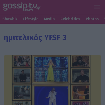
Showbiz
Lifestyle
Media
Celebrities
Photos
ημιτελικός YFSF 3