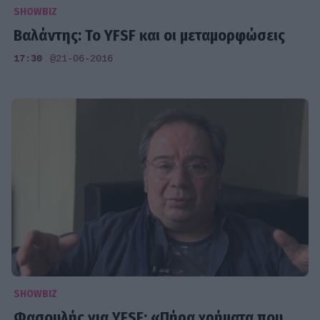
SHOWBIZ
Βαλάντης: Το YFSF και οι μεταμορφώσεις
17:30
@21-06-2016
SHOWBIZ
Φασουλής για YFSF: «Πήρα χρήματα που