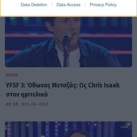
Data Deletion
Data Access
Privacy Policy
MEDIA
YFSF 3: Όθωνας Μεταξάς: Ως Chris Isaak
στον ημιτελικό
23:15
@19-06-2016