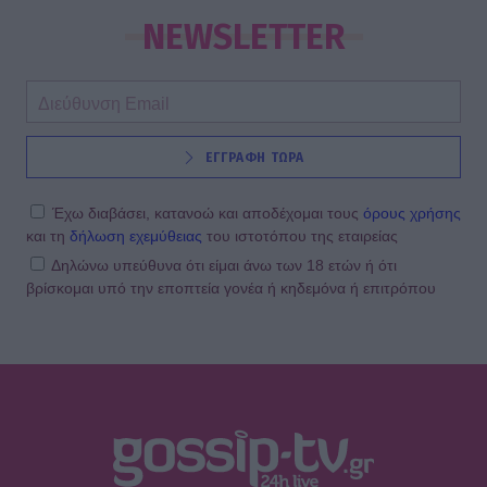
NEWSLETTER
ΕΓΓΡΑΦΗ ΤΩΡΑ
Έχω διαβάσει, κατανοώ και αποδέχομαι τους
όρους χρήσης
και τη
δήλωση εχεμύθειας
του ιστοτόπου της εταιρείας
Δηλώνω υπεύθυνα ότι είμαι άνω των 18 ετών ή ότι
βρίσκομαι υπό την εποπτεία γονέα ή κηδεμόνα ή επιτρόπου