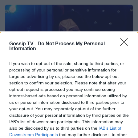
Gossip TV -
Do Not Process My Personal
Information
If you wish to opt-out of the sale, sharing to third parties, or
processing of your personal or sensitive information for
targeted advertising by us, please use the below opt-out
section to confirm your selection. Please note that after your
MEDIA
opt-out request is processed you may continue seeing
interest-based ads based on personal information utilized by
YFSF 3: Η εντυπωσιακή εμφάνιση του Μπέκε
us or personal information disclosed to third parties prior to
στον ημιτελικό ως Meatloaf
your opt-out. You may separately opt-out of the further
disclosure of your personal information by third parties on the
23:42
@19-06-2016
IAB’s list of downstream participants. This information may
also be disclosed by us to third parties on the
IAB’s List of
Downstream Participants
that may further disclose it to other