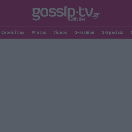
Celebrities
Photos
Videos
G-Fashion
G-Specials