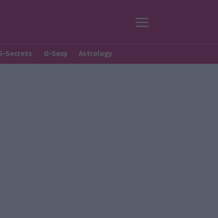
G-Secrets
G-Sexy
Astrology