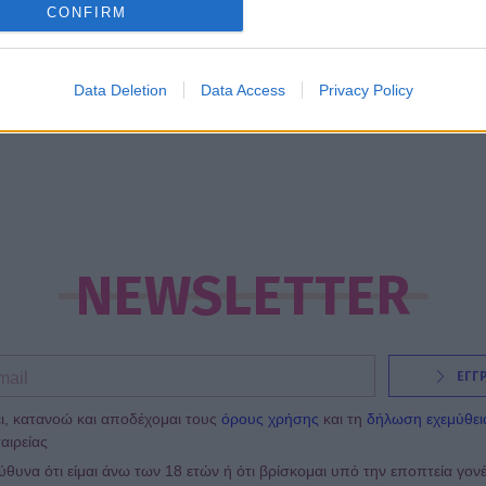
20:02
@11-04-2013
CONFIRM
Data Deletion
Data Access
Privacy Policy
NEWSLETTER
ΕΓΓ
ι, κατανοώ και αποδέχομαι τους
όρους χρήσης
και τη
δήλωση εχεμύθει
αιρείας
υνα ότι είμαι άνω των 18 ετών ή ότι βρίσκομαι υπό την εποπτεία γον