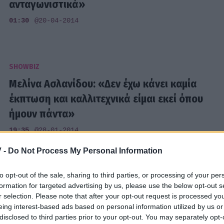
ανταγωνιστικά»
01:30
@20-04-2014
SHOWBIZ
Μελίνα Ασλανίδου: «Δεν έχω κάνει καμία
έκπτωση και καλλιτεχνικά είμαι εκεί όπου
ήμουν πάντα»
19:35
@28-01-2014
 -
Do Not Process My Personal Information
to opt-out of the sale, sharing to third parties, or processing of your per
SHOWBIZ
formation for targeted advertising by us, please use the below opt-out s
Stan: «Μπορεί να είχα ανασφάλειες όσον
r selection. Please note that after your opt-out request is processed y
αφορά τα καλλιτεχνικά, αλλά ποτέ για
eing interest-based ads based on personal information utilized by us or
disclosed to third parties prior to your opt-out. You may separately opt-
ό,τι έχει να κάνει με την εικόνα μου»