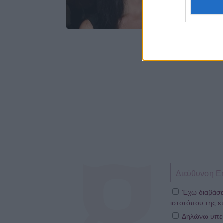
Έχω διαβάσε
ιστοτόπου της ετ
Δηλώνω υπεύθ