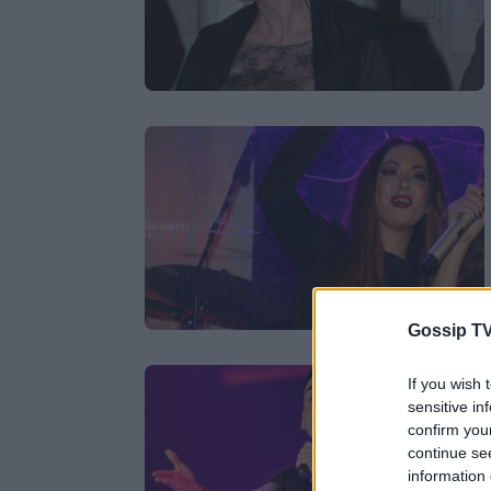
Gossip TV
If you wish 
sensitive in
confirm you
continue se
information 