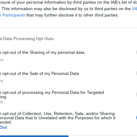
losure of your personal information by third parties on the IAB’s list of
. This information may also be disclosed by us to third parties on the
IA
02:47
@06-11-2013
Participants
that may further disclose it to other third parties.
SHOWBIZ
l Data Processing Opt Outs
Χρήστος Μενιδιάτης: «Δεν έχω φτάσει
o opt-out of the Sharing of my personal data.
καλλιτεχνικά στο επίπεδο του καλλιτέχνη
In
πρώτης γραμμής»
o opt-out of the Sale of my Personal Data.
19:15
@11-10-2013
In
to opt-out of processing my Personal Data for Targeted
ing.
In
SHOWBIZ
o opt-out of Collection, Use, Retention, Sale, and/or Sharing
Μίνα Ορφανού: «Αν ήμουν ήρωας θα
ersonal Data that Is Unrelated with the Purposes for which it
lected.
ήμουν ο Μπομπ Σφουγγαράκης»
Out